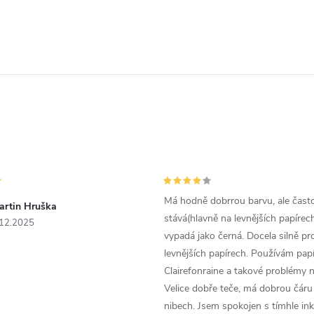
Má hodně dobrrou barvu, ale čast
artin Hruška
stává(hlavně na levnějších papírech
.12.2025
vypadá jako černá. Docela silně pr
levnějších papírech. Používám papí
Clairefonraine a takové problémy
Velice dobře teče, má dobrou čáru 
nibech. Jsem spokojen s tímhle in