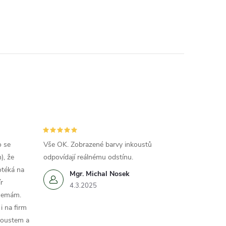
o se
Vše OK. Zobrazené barvy inkoustů
), že
odpovídají reálnému odstínu.
otéká na
Mgr. Michal Nosek
r
4.3.2025
 nemám.
i na firm
koustem a