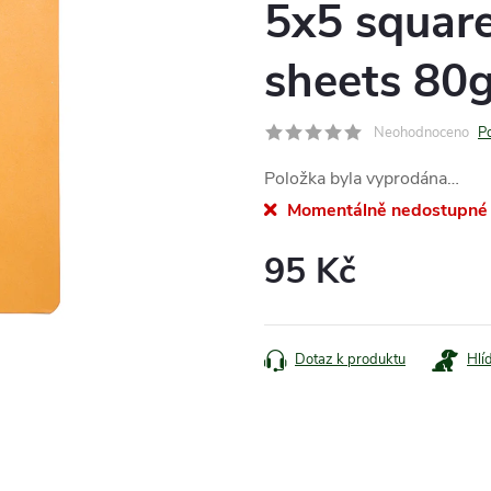
5x5 square
sheets 80
Neohodnoceno
P
Položka byla vyprodána…
Momentálně nedostupné
95 Kč
Měrná
cena:
Dotaz k produktu
Hlí