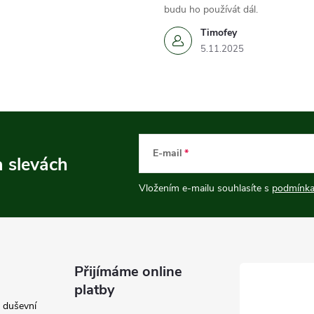
budu ho používát dál.
Timofey
5.11.2025
E-mail
a slevách
Vložením e-mailu souhlasíte s
podmínka
Přijímáme online
platby
e duševní