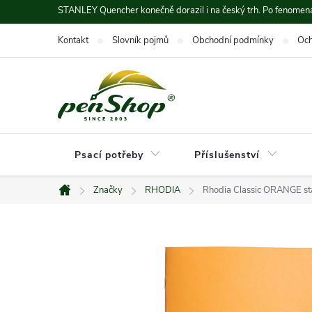
Přejít
STANLEY Quencher konečně dorazil i na český trh. Po fenomená
na
Kontakt
Slovník pojmů
Obchodní podmínky
Och
obsah
Psací potřeby
Příslušenství
Značky
RHODIA
Rhodia Classic ORANGE st
Domů