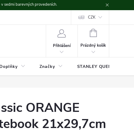
ě v sedmi barevných provedeních.
CZK
NÁKUPNÍ
KOŠÍK
Prázdný košík
Přihlášení
Doplňky
Značky
STANLEY QUENCHER
assic ORANGE
otebook 21x29,7cm