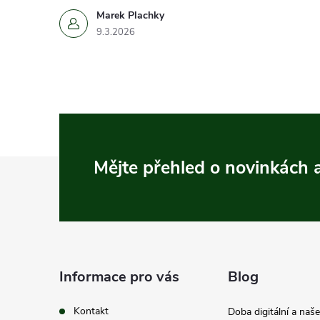
Marek Plachky
9.3.2026
Z
Mějte přehled o novinkách
á
p
a
Informace pro vás
Blog
t
Kontakt
Doba digitální a naš