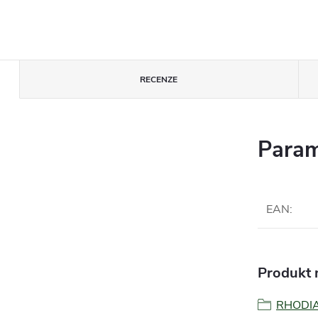
RECENZE
Param
EAN
:
Produkt n
RHODI