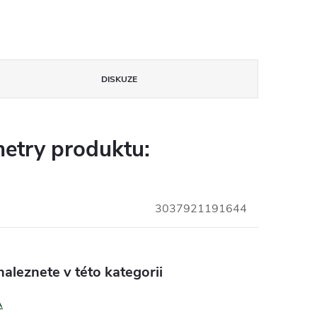
DISKUZE
etry produktu:
3037921191644
aleznete v této kategorii
A