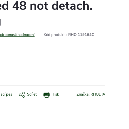
d 48 not detach.
g
odrobnosti hodnocení
Kód produktu:
RHO 119164C
dací pes
Sdílet
Tisk
Značka:
RHODIA