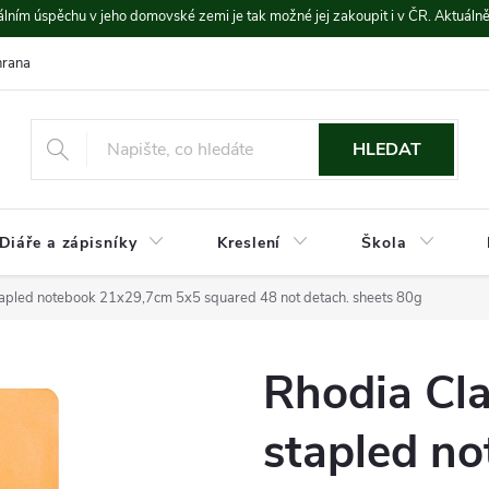
lním úspěchu v jeho domovské zemi je tak možné jej zakoupit i v ČR. Aktuáln
rana údajů
Platba a doprava
HLEDAT
Diáře a zápisníky
Kreslení
Škola
apled notebook 21x29,7cm 5x5 squared 48 not detach. sheets 80g
Rhodia Cl
stapled n