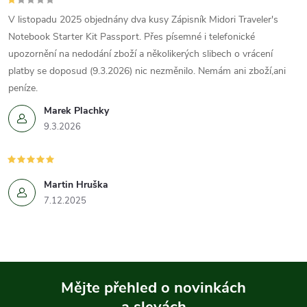
V listopadu 2025 objednány dva kusy Zápisník Midori Traveler's
Notebook Starter Kit Passport. Přes písemné i telefonické
upozornění na nedodání zboží a několikerých slibech o vrácení
platby se doposud (9.3.2026) nic nezměnilo. Nemám ani zboží,ani
peníze.
Marek Plachky
9.3.2026
Martin Hruška
7.12.2025
Mějte přehled o novinkách
a slevách