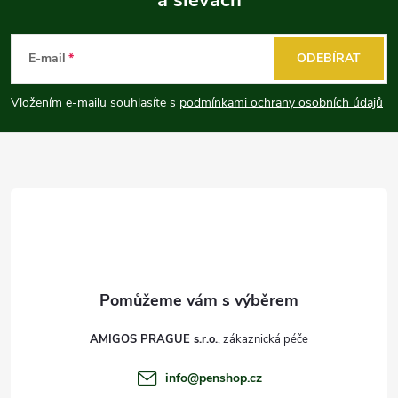
Z
á
E-mail
ODEBÍRAT
p
Vložením e-mailu souhlasíte s
podmínkami ochrany osobních údajů
a
t
í
AMIGOS PRAGUE s.r.o.
info
@
penshop.cz