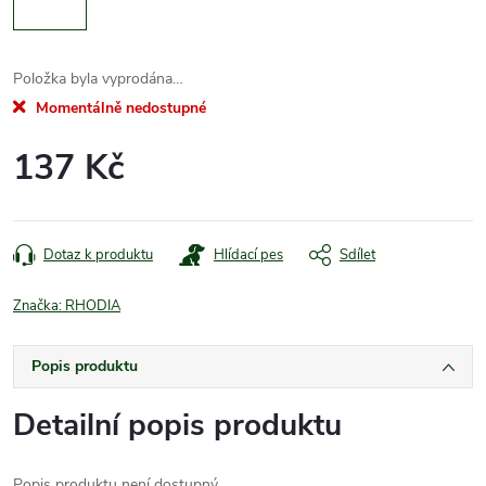
Položka byla vyprodána…
Momentálně nedostupné
137 Kč
Měrná
cena:
Dotaz k produktu
Hlídací pes
Sdílet
Značka:
RHODIA
Popis produktu
Detailní popis produktu
Popis produktu není dostupný