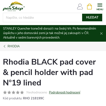
Přejít
NÁKUPNÍ
KOŠÍK
na
obsah
HLEDAT
STANLEY Quencher konečně dorazil i na český trh. Po fenomenálním
úspěchu v jeho domovské zemi je tak možné jej zakoupit i v ČR.
Aktuálně v sedmi barevných provedeních.
RHODIA
Rhodia BLACK pad cover
& pencil holder with pad
N°19 lined
Neohodnoceno
Podrobnosti hodnocení
Kód produktu:
RHO 218199C