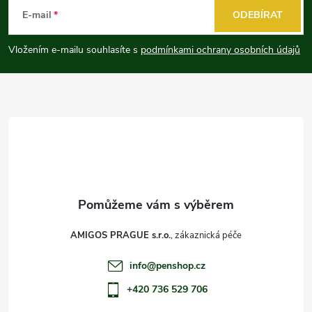
á
E-mail
ODEBÍRAT
p
Vložením e-mailu souhlasíte s
podmínkami ochrany osobních údajů
a
t
í
AMIGOS PRAGUE s.r.o.
info
@
penshop.cz
+420 736 529 706