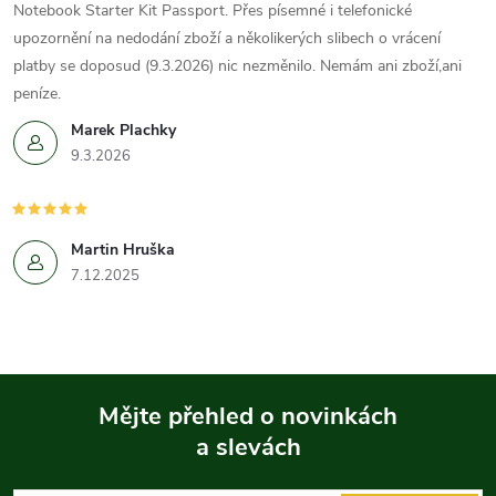
Notebook Starter Kit Passport. Přes písemné i telefonické
upozornění na nedodání zboží a několikerých slibech o vrácení
platby se doposud (9.3.2026) nic nezměnilo. Nemám ani zboží,ani
peníze.
Marek Plachky
9.3.2026
Martin Hruška
7.12.2025
Mějte přehled o novinkách
a slevách
Z