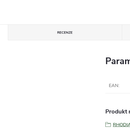
RECENZE
Param
EAN
:
Produkt n
RHODI