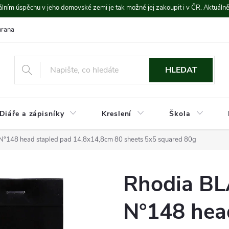
lním úspěchu v jeho domovské zemi je tak možné jej zakoupit i v ČR. Aktuáln
rana údajů
Platba a doprava
HLEDAT
Diáře a zápisníky
Kreslení
Škola
°148 head stapled pad 14,8x14,8cm 80 sheets 5x5 squared 80g
Rhodia B
N°148 hea