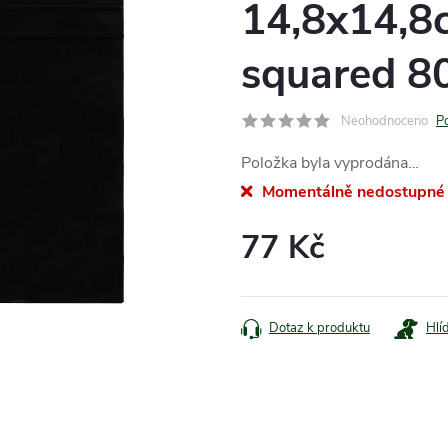
14,8x14,8
squared 8
Neohodnoceno
P
Položka byla vyprodána…
Momentálně nedostupné
77 Kč
Měrná
cena:
Dotaz k produktu
Hlí