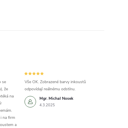
o se
Vše OK. Zobrazené barvy inkoustů
), že
odpovídají reálnému odstínu.
otéká na
Mgr. Michal Nosek
r
4.3.2025
 nemám.
i na firm
koustem a