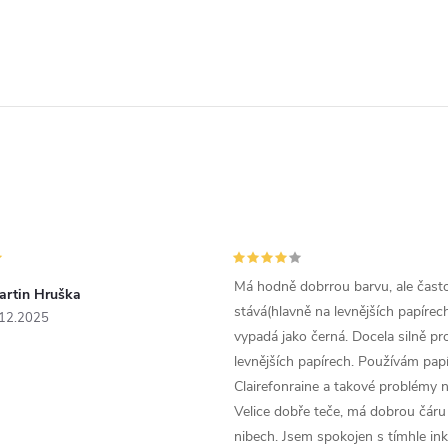
Má hodně dobrrou barvu, ale čast
artin Hruška
stává(hlavně na levnějších papírech
.12.2025
vypadá jako černá. Docela silně pr
levnějších papírech. Používám papí
Clairefonraine a takové problémy
Velice dobře teče, má dobrou čáru 
nibech. Jsem spokojen s tímhle in