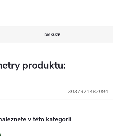
DISKUZE
etry produktu:
3037921482094
aleznete v této kategorii
A