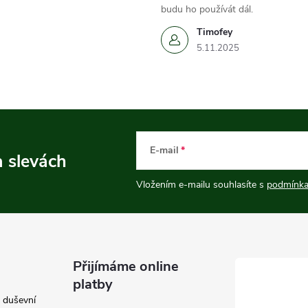
budu ho používát dál.
Timofey
5.11.2025
E-mail
a slevách
Vložením e-mailu souhlasíte s
podmínka
Přijímáme online
platby
e duševní