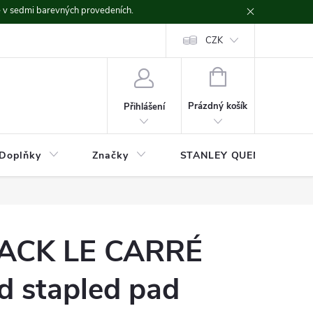
ě v sedmi barevných provedeních.
CZK
NÁKUPNÍ
KOŠÍK
Prázdný košík
Přihlášení
Doplňky
Značky
STANLEY QUENCHER
LACK LE CARRÉ
d stapled pad