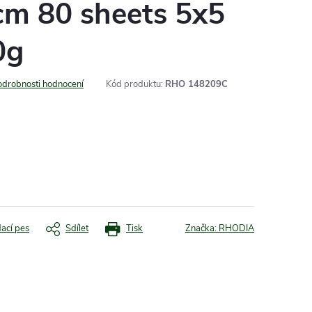
cm 80 sheets 5x5
0g
odrobnosti hodnocení
Kód produktu:
RHO 148209C
dací pes
Sdílet
Tisk
Značka:
RHODIA