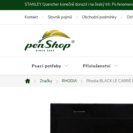
Přejít
STANLEY Quencher konečně dorazil i na český trh. Po fenomená
na
Kontakt
Slovník pojmů
Obchodní podmínky
Och
obsah
Psací potřeby
Příslušenství
Značky
RHODIA
Rhodia BLACK LE CARRÉ N
Domů