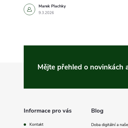
Marek Plachky
9.3.2026
Z
Mějte přehled o novinkách
á
p
a
Informace pro vás
Blog
t
Kontakt
Doba digitální a naš