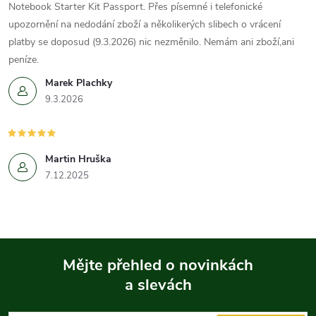
Notebook Starter Kit Passport. Přes písemné i telefonické
upozornění na nedodání zboží a několikerých slibech o vrácení
platby se doposud (9.3.2026) nic nezměnilo. Nemám ani zboží,ani
peníze.
Marek Plachky
9.3.2026
Martin Hruška
7.12.2025
Mějte přehled o novinkách
a slevách
Z