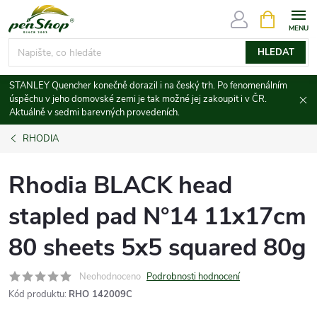
Přejít
NÁKUPNÍ
KOŠÍK
na
obsah
HLEDAT
STANLEY Quencher konečně dorazil i na český trh. Po fenomenálním
úspěchu v jeho domovské zemi je tak možné jej zakoupit i v ČR.
Aktuálně v sedmi barevných provedeních.
RHODIA
Rhodia BLACK head
stapled pad N°14 11x17cm
80 sheets 5x5 squared 80g
Neohodnoceno
Podrobnosti hodnocení
Kód produktu:
RHO 142009C