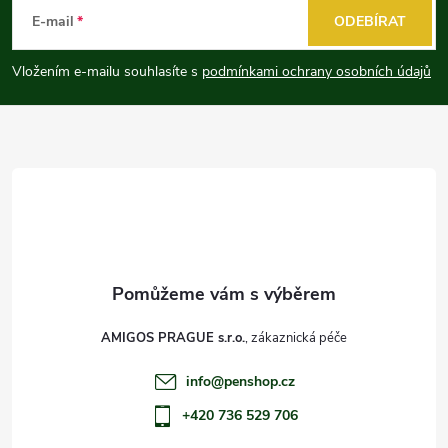
á
E-mail
ODEBÍRAT
p
Vložením e-mailu souhlasíte s
podmínkami ochrany osobních údajů
a
t
í
AMIGOS PRAGUE s.r.o.
info
@
penshop.cz
+420 736 529 706