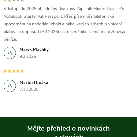
V listopadu 2025 objednány dva kusy Zápisník Midori Traveler's
Notebook Starter Kit Passport. Přes písemné i telefonické
upozornění na nedodání zboží a několikerých slibech o vrácení
platby se doposud (9.3.2026) nic nezměnilo. Nemám ani zboží,ani
peníze.
Marek Plachky
9.3.2026
Martin Hruška
7.12.2025
Mějte přehled o novinkách
a slevách