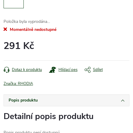
Položka byla vyprodána…
Momentálně nedostupné
291 Kč
Měrná
cena:
Dotaz k produktu
Hlídací pes
Sdílet
Značka:
RHODIA
Popis produktu
Detailní popis produktu
Popis produktu není dostupný