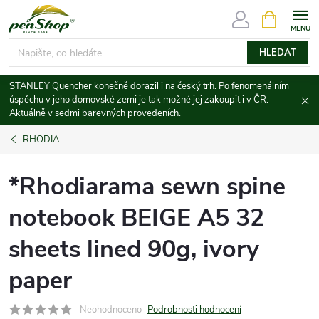
Přejít
NÁKUPNÍ
KOŠÍK
na
obsah
HLEDAT
STANLEY Quencher konečně dorazil i na český trh. Po fenomenálním
úspěchu v jeho domovské zemi je tak možné jej zakoupit i v ČR.
Aktuálně v sedmi barevných provedeních.
RHODIA
*Rhodiarama sewn spine
notebook BEIGE A5 32
sheets lined 90g, ivory
paper
Neohodnoceno
Podrobnosti hodnocení