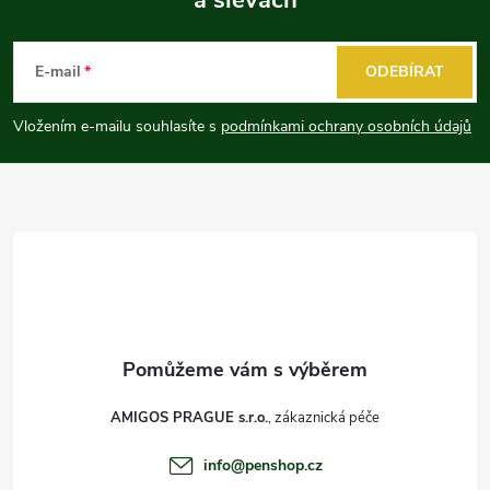
Z
á
E-mail
ODEBÍRAT
p
Vložením e-mailu souhlasíte s
podmínkami ochrany osobních údajů
a
t
í
AMIGOS PRAGUE s.r.o.
info
@
penshop.cz