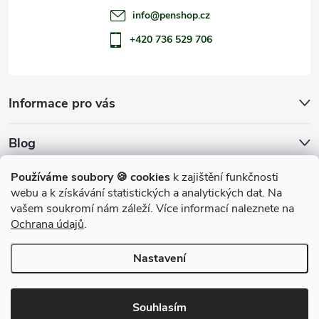
info
@
penshop.cz
+420 736 529 706
Informace pro vás
Blog
Archiv
Používáme soubory 🍪 cookies
k zajištění funkčnosti
webu a k získávání statistických a analytických dat. Na
Přijímáme online platby
vašem soukromí nám záleží. Více informací naleznete na
Ochrana údajů
.
Nastavení
Copyright 2026
penShop
. Všechna práva vyhrazena.
Souhlasím
Vytvořil Shoptet