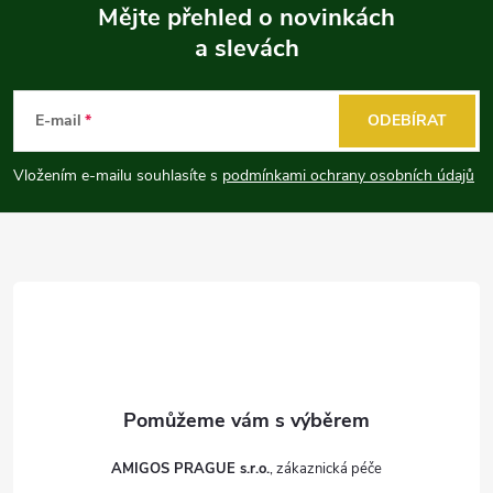
Mějte přehled o novinkách
a slevách
Z
á
E-mail
ODEBÍRAT
p
Vložením e-mailu souhlasíte s
podmínkami ochrany osobních údajů
a
t
í
AMIGOS PRAGUE s.r.o.