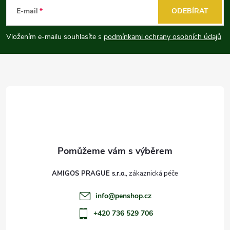
á
E-mail
ODEBÍRAT
p
Vložením e-mailu souhlasíte s
podmínkami ochrany osobních údajů
a
t
í
AMIGOS PRAGUE s.r.o.
info
@
penshop.cz
+420 736 529 706