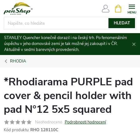
Přejít
NÁKUPNÍ
KOŠÍK
na
obsah
HLEDAT
STANLEY Quencher konečně dorazil i na český trh. Po fenomenálním
úspěchu v jeho domovské zemi je tak možné jej zakoupit i v ČR.
Aktuálně v sedmi barevných provedeních.
RHODIA
*Rhodiarama PURPLE pad
cover & pencil holder with
pad N°12 5x5 squared
Neohodnoceno
Podrobnosti hodnocení
Kód produktu:
RHO 128110C