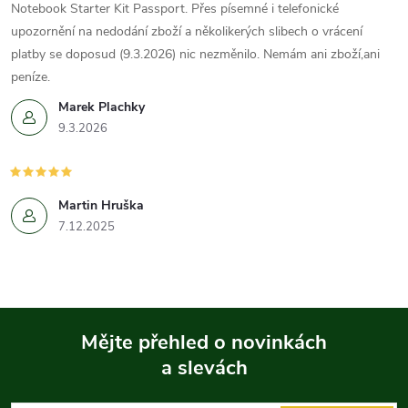
Notebook Starter Kit Passport. Přes písemné i telefonické
upozornění na nedodání zboží a několikerých slibech o vrácení
platby se doposud (9.3.2026) nic nezměnilo. Nemám ani zboží,ani
peníze.
Marek Plachky
9.3.2026
Martin Hruška
7.12.2025
Mějte přehled o novinkách
a slevách
Z