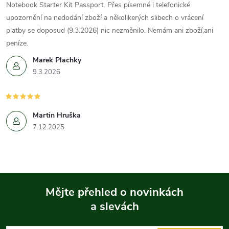
Notebook Starter Kit Passport. Přes písemné i telefonické
upozornění na nedodání zboží a několikerých slibech o vrácení
platby se doposud (9.3.2026) nic nezměnilo. Nemám ani zboží,ani
peníze.
Marek Plachky
9.3.2026
Martin Hruška
7.12.2025
Mějte přehled o novinkách
a slevách
Z