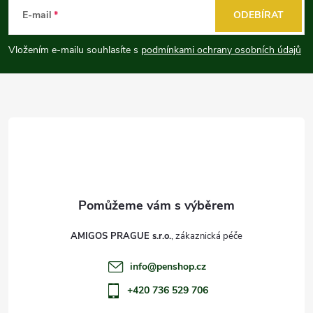
á
E-mail
ODEBÍRAT
p
Vložením e-mailu souhlasíte s
podmínkami ochrany osobních údajů
a
t
í
AMIGOS PRAGUE s.r.o.
info
@
penshop.cz
+420 736 529 706