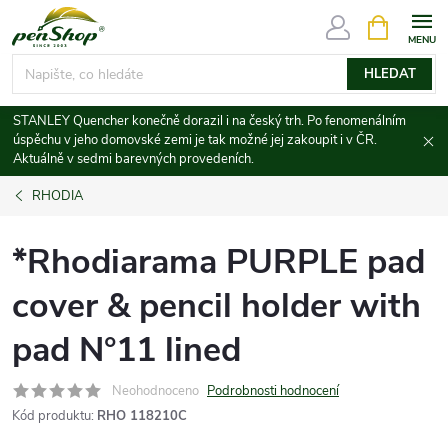
Přejít
NÁKUPNÍ
KOŠÍK
na
obsah
HLEDAT
STANLEY Quencher konečně dorazil i na český trh. Po fenomenálním
úspěchu v jeho domovské zemi je tak možné jej zakoupit i v ČR.
Aktuálně v sedmi barevných provedeních.
RHODIA
*Rhodiarama PURPLE pad
cover & pencil holder with
pad N°11 lined
Neohodnoceno
Podrobnosti hodnocení
Kód produktu:
RHO 118210C