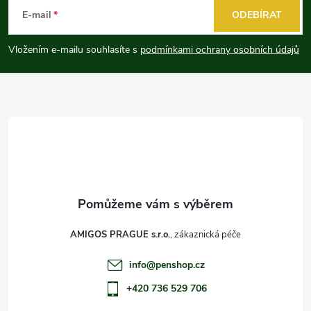
á
E-mail
ODEBÍRAT
p
Vložením e-mailu souhlasíte s
podmínkami ochrany osobních údajů
a
t
í
AMIGOS PRAGUE s.r.o.
info
@
penshop.cz
+420 736 529 706