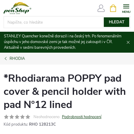
Přejít
NÁKUPNÍ
KOŠÍK
na
obsah
HLEDAT
STANLEY Quencher konečně dorazil i na český trh. Po fenomenálním
úspěchu v jeho domovské zemi je tak možné jej zakoupit i v ČR.
Aktuálně v sedmi barevných provedeních.
RHODIA
*Rhodiarama POPPY pad
cover & pencil holder with
pad N°12 lined
Neohodnoceno
Podrobnosti hodnocení
Kód produktu:
RHO 128213C