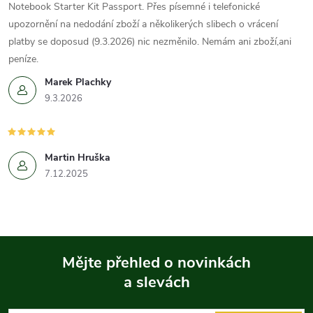
Notebook Starter Kit Passport. Přes písemné i telefonické
upozornění na nedodání zboží a několikerých slibech o vrácení
platby se doposud (9.3.2026) nic nezměnilo. Nemám ani zboží,ani
peníze.
Marek Plachky
9.3.2026
Martin Hruška
7.12.2025
Mějte přehled o novinkách
a slevách
Z