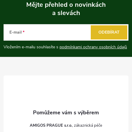
Mějte přehled o novinkách
a slevách
Z
á
E-mail
ODEBÍRAT
p
Vložením e-mailu souhlasíte s
podmínkami ochrany osobních údajů
a
t
í
AMIGOS PRAGUE s.r.o.