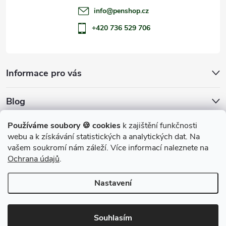
info
@
penshop.cz
+420 736 529 706
Informace pro vás
Blog
Archiv
Používáme soubory 🍪 cookies
k zajištění funkčnosti
webu a k získávání statistických a analytických dat. Na
Přijímáme online platby
vašem soukromí nám záleží. Více informací naleznete na
Ochrana údajů
.
Nastavení
Copyright 2026
penShop
. Všechna práva vyhrazena.
Souhlasím
Vytvořil Shoptet