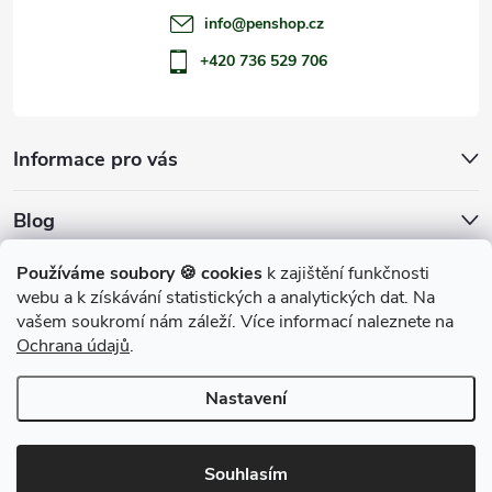
info
@
penshop.cz
+420 736 529 706
Informace pro vás
Blog
Archiv
Používáme soubory 🍪 cookies
k zajištění funkčnosti
webu a k získávání statistických a analytických dat. Na
Přijímáme online platby
vašem soukromí nám záleží. Více informací naleznete na
Ochrana údajů
.
Nastavení
Copyright 2026
penShop
. Všechna práva vyhrazena.
Souhlasím
Vytvořil Shoptet