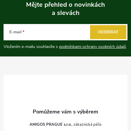
Mějte přehled o novinkách
a slevách
Z
á
E-mail
ODEBÍRAT
p
Vložením e-mailu souhlasíte s
podmínkami ochrany osobních údajů
a
t
í
AMIGOS PRAGUE s.r.o.