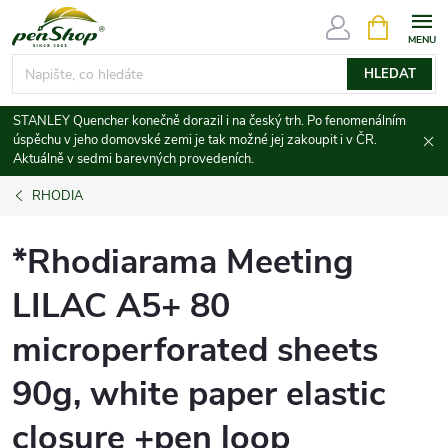
Přejít
NÁKUPNÍ
KOŠÍK
na
obsah
HLEDAT
STANLEY Quencher konečně dorazil i na český trh. Po fenomenálním
úspěchu v jeho domovské zemi je tak možné jej zakoupit i v ČR.
Aktuálně v sedmi barevných provedeních.
RHODIA
*Rhodiarama Meeting
LILAC A5+ 80
microperforated sheets
90g, white paper elastic
closure +pen loop