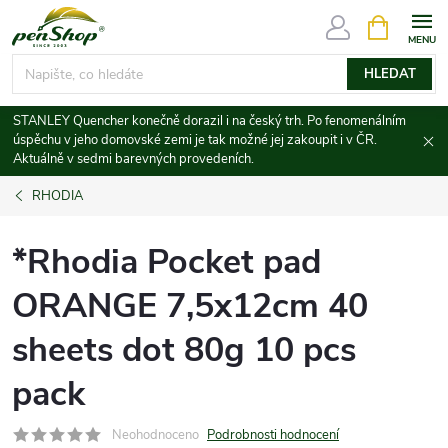
Přejít
NÁKUPNÍ
KOŠÍK
na
obsah
HLEDAT
STANLEY Quencher konečně dorazil i na český trh. Po fenomenálním
úspěchu v jeho domovské zemi je tak možné jej zakoupit i v ČR.
Aktuálně v sedmi barevných provedeních.
RHODIA
*Rhodia Pocket pad
ORANGE 7,5x12cm 40
sheets dot 80g 10 pcs
pack
Neohodnoceno
Podrobnosti hodnocení