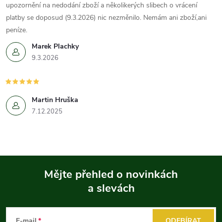
upozornění na nedodání zboží a několikerých slibech o vrácení
platby se doposud (9.3.2026) nic nezměnilo. Nemám ani zboží,ani
peníze.
Marek Plachky
9.3.2026
Martin Hruška
7.12.2025
Mějte přehled o novinkách
a slevách
Z
á
E-mail
ODEBÍRAT