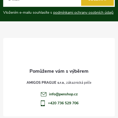
p
Vložením e-mailu souhlasíte s
podmínkami ochrany osobních údajů
a
t
í
AMIGOS PRAGUE s.r.o.
info
@
penshop.cz
+420 736 529 706