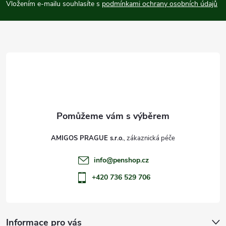
p
Vložením e-mailu souhlasíte s
podmínkami ochrany osobních údajů
a
t
í
AMIGOS PRAGUE s.r.o.
info
@
penshop.cz
+420 736 529 706
Informace pro vás