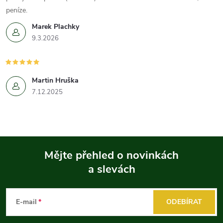
peníze.
Marek Plachky
9.3.2026
Martin Hruška
7.12.2025
Mějte přehled o novinkách
a slevách
Z
á
E-mail
ODEBÍRAT