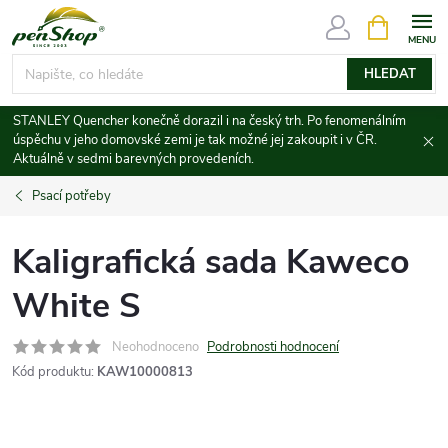
Přejít
NÁKUPNÍ
KOŠÍK
na
obsah
HLEDAT
STANLEY Quencher konečně dorazil i na český trh. Po fenomenálním
úspěchu v jeho domovské zemi je tak možné jej zakoupit i v ČR.
Aktuálně v sedmi barevných provedeních.
Psací potřeby
Kaligrafická sada Kaweco
White S
Neohodnoceno
Podrobnosti hodnocení
Kód produktu:
KAW10000813