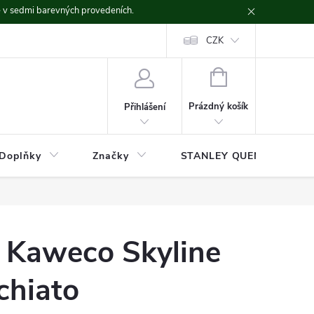
ě v sedmi barevných provedeních.
CZK
NÁKUPNÍ
KOŠÍK
Prázdný košík
Přihlášení
Doplňky
Značky
STANLEY QUENCHER
o Kaweco Skyline
chiato