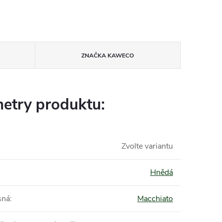
ZNAČKA
KAWECO
etry produktu:
Zvolte variantu
Hnědá
sná
:
Macchiato