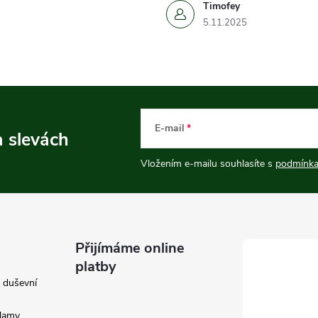
Timofey
5.11.2025
E-mail
a slevách
Vložením e-mailu souhlasíte s
podmínka
Přijímáme online
platby
e duševní
klamy