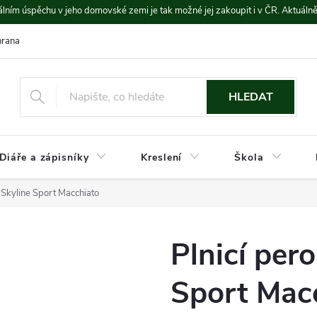
lním úspěchu v jeho domovské zemi je tak možné jej zakoupit i v ČR. Aktuáln
rana údajů
Platba a doprava
HLEDAT
Diáře a zápisníky
Kreslení
Škola
 Skyline Sport Macchiato
Plnicí per
Sport Mac