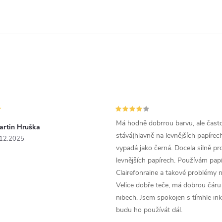
Má hodně dobrrou barvu, ale čast
artin Hruška
stává(hlavně na levnějších papírech
.12.2025
vypadá jako černá. Docela silně pr
levnějších papírech. Používám papí
Clairefonraine a takové problémy
Velice dobře teče, má dobrou čáru 
nibech. Jsem spokojen s tímhle in
budu ho používát dál.