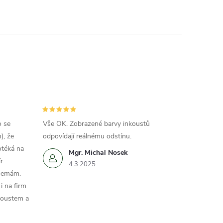
o se
Vše OK. Zobrazené barvy inkoustů
), že
odpovídají reálnému odstínu.
otéká na
Mgr. Michal Nosek
r
4.3.2025
 nemám.
i na firm
koustem a