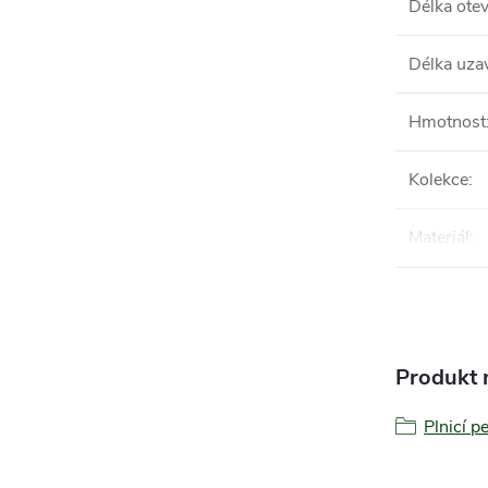
Délka ote
Délka uza
Hmotnost
Kolekce
:
Materiál
:
Produkt n
Plnicí p