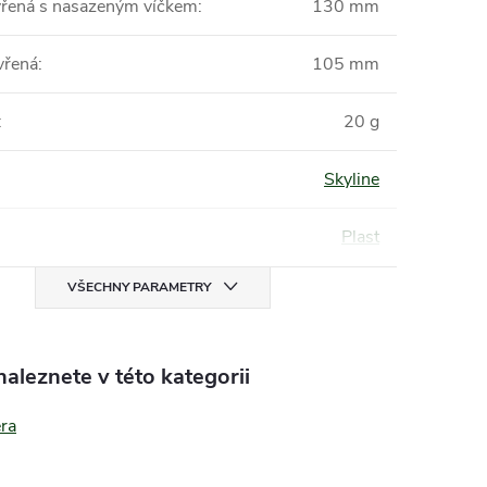
vřená s nasazeným víčkem
:
130 mm
vřená
:
105 mm
:
20 g
Skyline
Plast
VŠECHNY PARAMETRY
aleznete v této kategorii
era