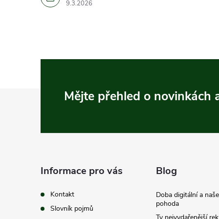
9.3.2026
Z
Mějte přehled o novinkách
á
p
a
Informace pro vás
Blog
t
Kontakt
Doba digitální a naš
pohoda
Slovník pojmů
Ty nejvydařenější re