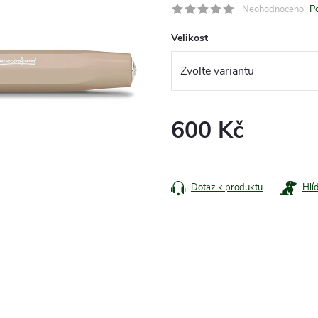
Neohodnoceno
P
Velikost
600 Kč
Měrná
cena:
Dotaz k produktu
Hlí