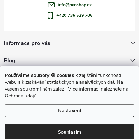
info
@
penshop.cz
+420 736 529 706
Informace pro vás
Blog
Archiv
Používáme soubory 🍪 cookies
k zajištění funkčnosti
webu a k získávání statistických a analytických dat. Na
Přijímáme online platby
vašem soukromí nám záleží. Více informací naleznete na
Ochrana údajů
.
Nastavení
Copyright 2026
penShop
. Všechna práva vyhrazena.
Souhlasím
Vytvořil Shoptet