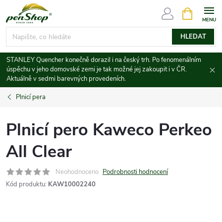
Přejít
NÁKUPNÍ
KOŠÍK
na
obsah
HLEDAT
STANLEY Quencher konečně dorazil i na český trh. Po fenomenálním
úspěchu v jeho domovské zemi je tak možné jej zakoupit i v ČR.
Aktuálně v sedmi barevných provedeních.
Plnicí pera
Plnicí pero Kaweco Perkeo
All Clear
Neohodnoceno
Podrobnosti hodnocení
Kód produktu:
KAW10002240