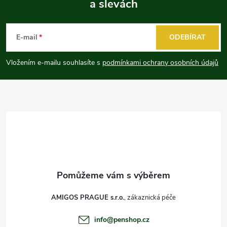
a slevách
Z
á
E-mail
ODEBÍRAT
p
Vložením e-mailu souhlasíte s
podmínkami ochrany osobních údajů
a
t
í
AMIGOS PRAGUE s.r.o.
info
@
penshop.cz