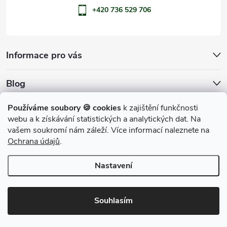
+420 736 529 706
Informace pro vás
Blog
Archiv
Používáme soubory 🍪 cookies
k zajištění funkčnosti
webu a k získávání statistických a analytických dat. Na
Přijímáme online platby
vašem soukromí nám záleží. Více informací naleznete na
Ochrana údajů
.
Nastavení
Copyright 2026
penShop
. Všechna práva vyhrazena.
Souhlasím
Vytvořil Shoptet