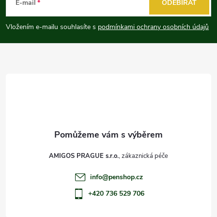
á
E-mail
ODEBÍRAT
p
Vložením e-mailu souhlasíte s
podmínkami ochrany osobních údajů
a
t
í
AMIGOS PRAGUE s.r.o.
info
@
penshop.cz
+420 736 529 706