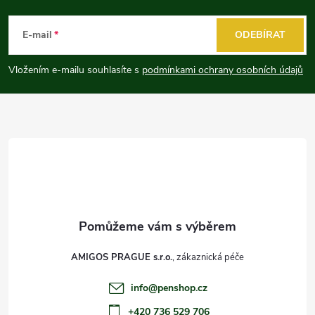
Z
á
E-mail
ODEBÍRAT
p
Vložením e-mailu souhlasíte s
podmínkami ochrany osobních údajů
a
t
í
AMIGOS PRAGUE s.r.o.
info
@
penshop.cz
+420 736 529 706