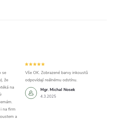
o se
Vše OK. Zobrazené barvy inkoustů
), že
odpovídají reálnému odstínu.
otéká na
Mgr. Michal Nosek
r
4.3.2025
 nemám.
i na firm
koustem a