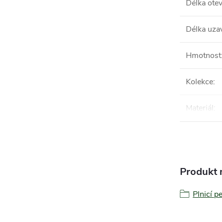
Délka ote
Délka uza
Hmotnost
Kolekce
:
Materiál
:
Produkt n
Plnicí p