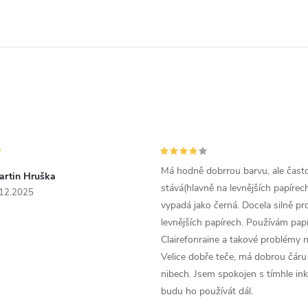
Má hodně dobrrou barvu, ale čast
artin Hruška
stává(hlavně na levnějších papírech
.12.2025
vypadá jako černá. Docela silně pr
levnějších papírech. Používám papí
Clairefonraine a takové problémy
Velice dobře teče, má dobrou čáru 
nibech. Jsem spokojen s tímhle in
budu ho používát dál.