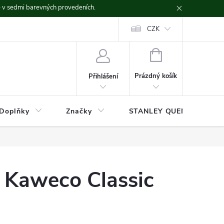
ě v sedmi barevných provedeních.
CZK
NÁKUPNÍ
KOŠÍK
Prázdný košík
Přihlášení
Doplňky
Značky
STANLEY QUENCHER
o Kaweco Classic