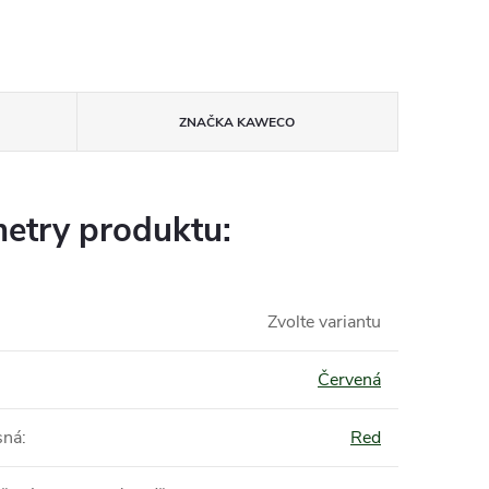
ZNAČKA
KAWECO
etry produktu:
Zvolte variantu
Červená
sná
:
Red