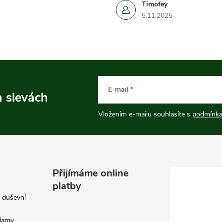
Timofey
5.11.2025
E-mail
a slevách
Vložením e-mailu souhlasíte s
podmínka
Přijímáme online
platby
e duševní
klamy