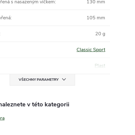
vřená s nasazeným víčkem
:
130 mm
vřená
:
105 mm
:
20 g
Classic Sport
Plast
VŠECHNY PARAMETRY
aleznete v této kategorii
era