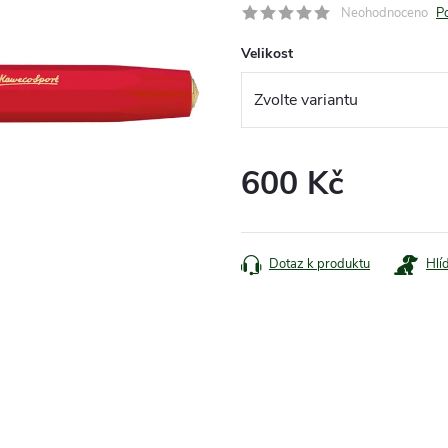
Neohodnoceno
P
Velikost
600 Kč
Měrná
cena:
Dotaz k produktu
Hlí