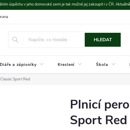
lním úspěchu v jeho domovské zemi je tak možné jej zakoupit i v ČR. Aktuáln
rana údajů
Platba a doprava
HLEDAT
Diáře a zápisníky
Kreslení
Škola
 Classic Sport Red
Plnicí per
Sport Red