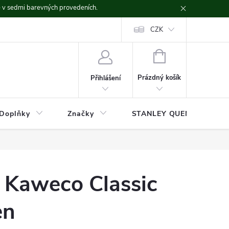
ě v sedmi barevných provedeních.
CZK
NÁKUPNÍ
KOŠÍK
Prázdný košík
Přihlášení
Doplňky
Značky
STANLEY QUENCHER
o Kaweco Classic
en