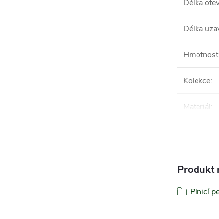
Délka ote
Délka uza
Hmotnost
Kolekce
:
Materiál
:
Produkt n
Plnicí p