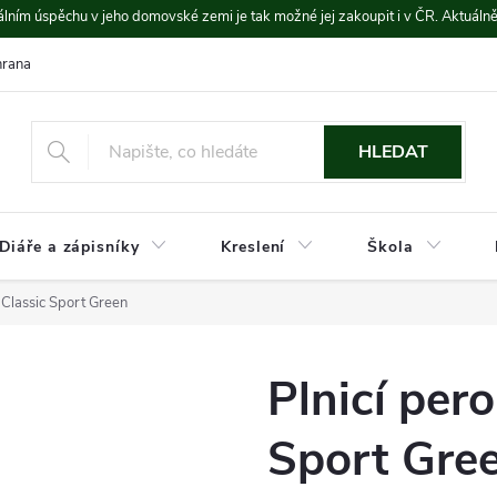
lním úspěchu v jeho domovské zemi je tak možné jej zakoupit i v ČR. Aktuáln
rana údajů
Platba a doprava
HLEDAT
Diáře a zápisníky
Kreslení
Škola
 Classic Sport Green
Plnicí per
Sport Gre