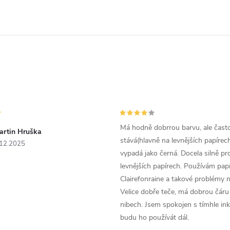
Má hodně dobrrou barvu, ale čast
artin Hruška
stává(hlavně na levnějších papírech
.12.2025
vypadá jako černá. Docela silně pr
levnějších papírech. Používám papí
Clairefonraine a takové problémy
Velice dobře teče, má dobrou čáru 
nibech. Jsem spokojen s tímhle in
budu ho používát dál.