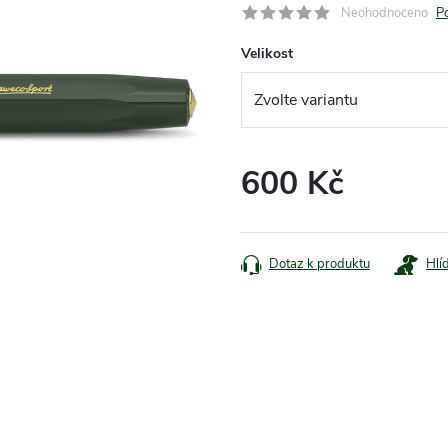
Neohodnoceno
P
Velikost
600 Kč
Měrná
cena:
Dotaz k produktu
Hlí