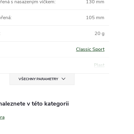
vřená s nasazeným víčkem
:
130 mm
vřená
:
105 mm
:
20 g
Classic Sport
Plast
VŠECHNY PARAMETRY
aleznete v této kategorii
era