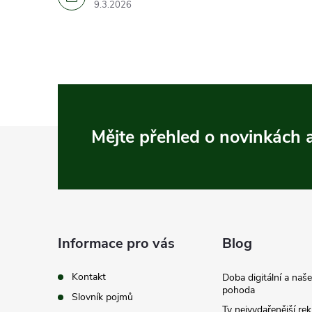
9.3.2026
Z
Mějte přehled o novinkách
á
p
a
Informace pro vás
Blog
t
Kontakt
Doba digitální a naš
pohoda
Slovník pojmů
Ty nejvydařenější re