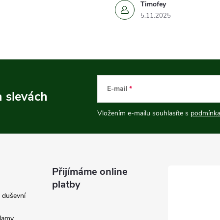
Timofey
5.11.2025
E-mail
a slevách
Vložením e-mailu souhlasíte s
podmínka
Přijímáme online
platby
e duševní
klamy