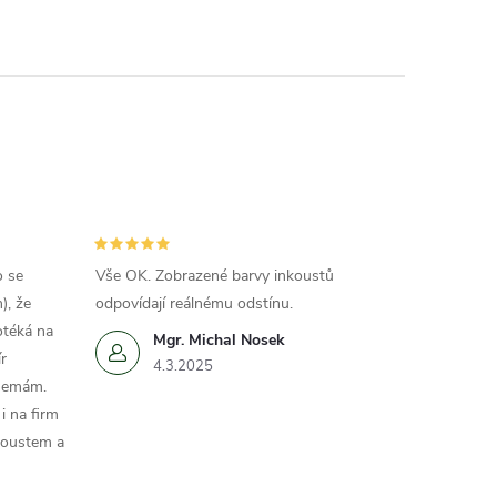
o se
Vše OK. Zobrazené barvy inkoustů
), že
odpovídají reálnému odstínu.
otéká na
Mgr. Michal Nosek
r
4.3.2025
 nemám.
i na firm
koustem a