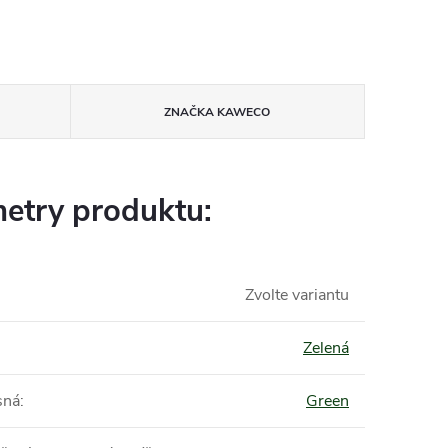
ZNAČKA
KAWECO
etry produktu:
Zvolte variantu
Zelená
sná
:
Green