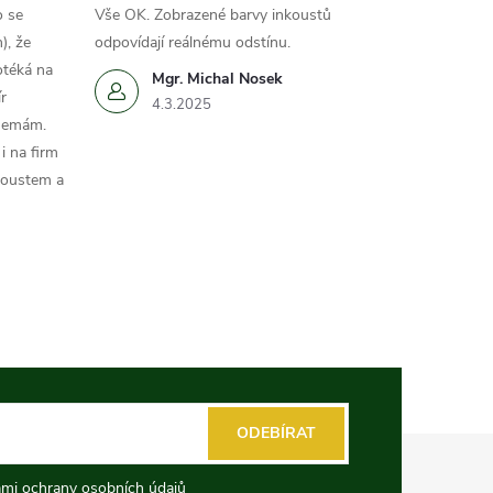
o se
Vše OK. Zobrazené barvy inkoustů
), že
odpovídají reálnému odstínu.
otéká na
Mgr. Michal Nosek
r
4.3.2025
 nemám.
i na firm
koustem a
ODEBÍRAT
mi ochrany osobních údajů