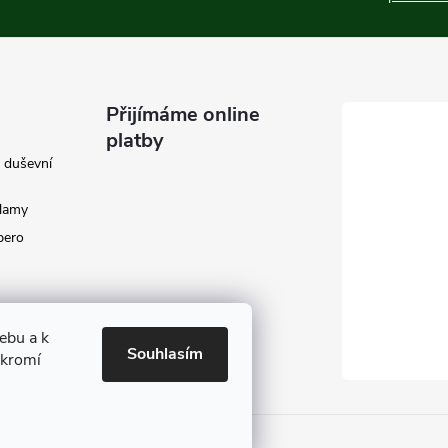
Přijímáme online
platby
e duševní
klamy
 pero
ebu a k
Souhlasím
ukromí