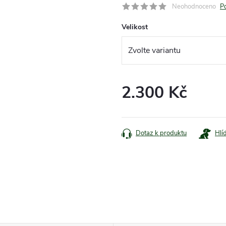
Neohodnoceno
P
Velikost
2.300 Kč
Měrná
cena:
Dotaz k produktu
Hlí