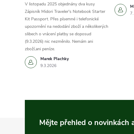
V listopadu 2025 objednány dva kusy
M
Zápisník Midori Traveler's Notebook Starter
7
Kit Passport. Přes písemné i telefonické
upozornění na nedodání zboží a několikerých
slibech o vrácení platby se doposud
(9.3.2026) nic nezměnilo. Nemám ani
zboží,ani peníze.
Marek Plachky
9.3.2026
Z
Mějte přehled o novinkách