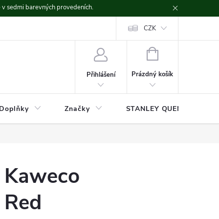
ě v sedmi barevných provedeních.
CZK
NÁKUPNÍ
KOŠÍK
Prázdný košík
Přihlášení
Doplňky
Značky
STANLEY QUENCHER
o Kaweco
r Red