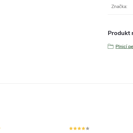
Značka
:
Produkt n
Plnicí p