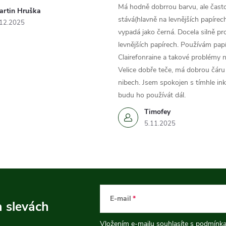
Má hodně dobrrou barvu, ale čast
artin Hruška
stává(hlavně na levnějších papírech
.12.2025
vypadá jako černá. Docela silně pr
levnějších papírech. Používám papí
Clairefonraine a takové problémy
Velice dobře teče, má dobrou čáru 
nibech. Jsem spokojen s tímhle in
budu ho používát dál.
Timofey
5.11.2025
E-mail
a slevách
Vložením e-mailu souhlasíte s
podmínka