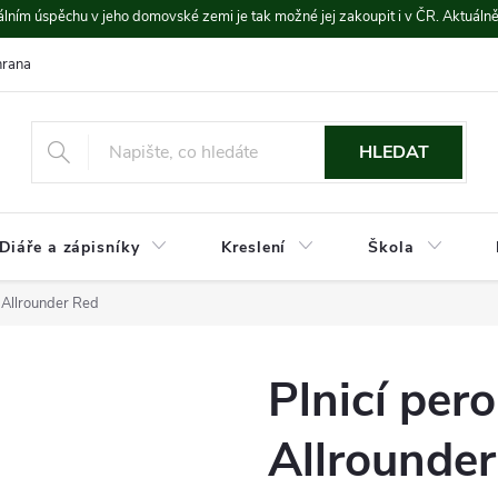
lním úspěchu v jeho domovské zemi je tak možné jej zakoupit i v ČR. Aktuáln
rana údajů
Platba a doprava
HLEDAT
Diáře a zápisníky
Kreslení
Škola
 Allrounder Red
Plnicí per
Allrounde