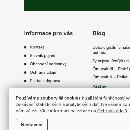
á
p
a
Informace pro vás
Blog
t
Kontakt
Doba digitální a naš
pohoda
Slovník pojmů
í
Ty nejvydařenější re
Obchodní podmínky
Čím psát III. - Plnicí
Ochrana údajů
Čím psát II. - Roller
Platba a doprava
Archiv
Používáme soubory 🍪 cookies
k zajištění funkčnosti w
získávání statistických a analytických dat. Na vašem so
nám záleží. Více informací naleznete na
Ochrana údajů
.
Nastavení