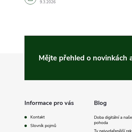
9.3.2026
Z
Mějte přehled o novinkách
á
p
a
Informace pro vás
Blog
t
Kontakt
Doba digitální a naš
pohoda
Slovník pojmů
Ty nejvydařenější re