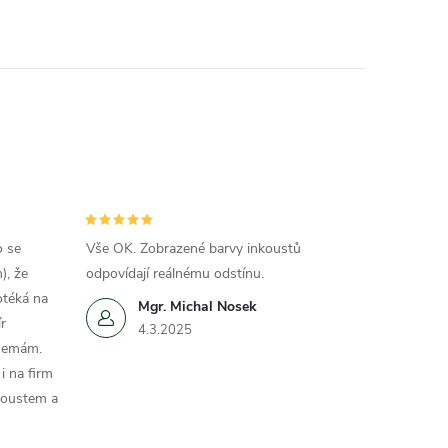
o se
Vše OK. Zobrazené barvy inkoustů
), že
odpovídají reálnému odstínu.
otéká na
Mgr. Michal Nosek
r
4.3.2025
 nemám.
i na firm
koustem a