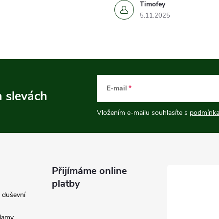
Timofey
5.11.2025
E-mail
a slevách
Vložením e-mailu souhlasíte s
podmínka
Přijímáme online
platby
e duševní
klamy