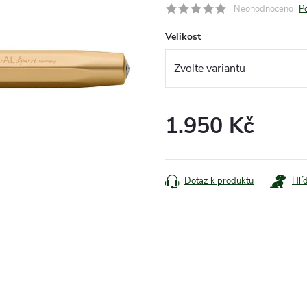
Neohodnoceno
P
Velikost
1.950 Kč
Měrná
cena:
Dotaz k produktu
Hlí