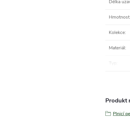
Délka uza
Hmotnost
Kolekce
:
Materiál
:
Typ
:
Produkt n
Plnicí p