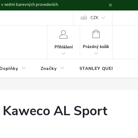
ě v sedmi barevných provedeních.
CZK
NÁKUPNÍ
KOŠÍK
Prázdný košík
Přihlášení
Doplňky
Značky
STANLEY QUENCHER
o Kaweco AL Sport