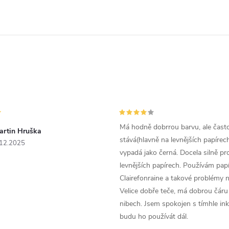
Má hodně dobrrou barvu, ale čast
artin Hruška
stává(hlavně na levnějších papírech
.12.2025
vypadá jako černá. Docela silně pr
levnějších papírech. Používám papí
Clairefonraine a takové problémy
Velice dobře teče, má dobrou čáru 
nibech. Jsem spokojen s tímhle in
budu ho používát dál.