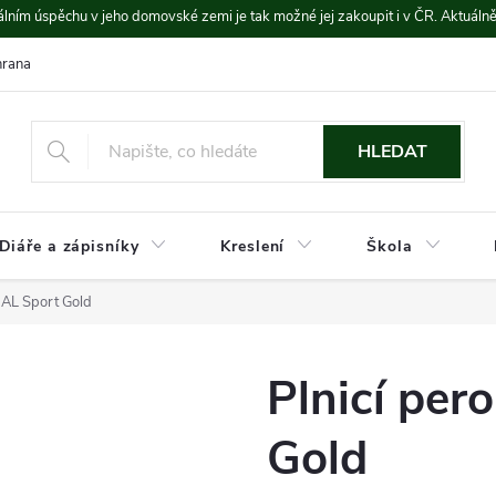
lním úspěchu v jeho domovské zemi je tak možné jej zakoupit i v ČR. Aktuáln
rana údajů
Platba a doprava
HLEDAT
Diáře a zápisníky
Kreslení
Škola
 AL Sport Gold
Plnicí per
Gold