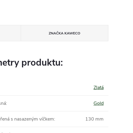
ZNAČKA
KAWECO
etry produktu:
Zlatá
sná
:
Gold
vřená s nasazeným víčkem
:
130 mm