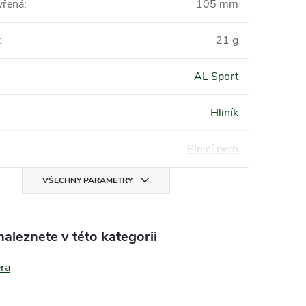
vřená
:
105 mm
:
21 g
AL Sport
Hliník
Plnicí pero
VŠECHNY PARAMETRY
aleznete v této kategorii
era