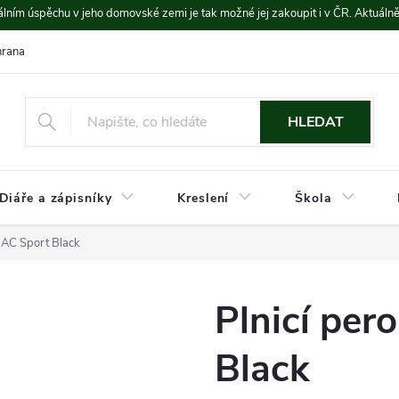
lním úspěchu v jeho domovské zemi je tak možné jej zakoupit i v ČR. Aktuáln
rana údajů
Platba a doprava
HLEDAT
Diáře a zápisníky
Kreslení
Škola
 AC Sport Black
Plnicí pe
Black