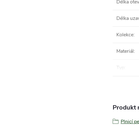
Délka ote
Délka uza
Kolekce
:
Materiál
:
Typ
:
Produkt n
Plnicí p