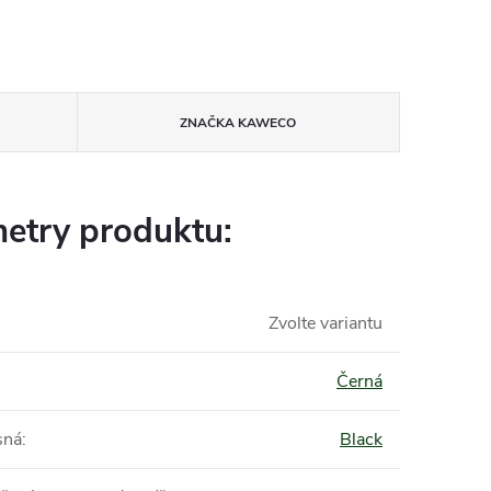
ZNAČKA
KAWECO
etry produktu:
Zvolte variantu
Černá
sná
:
Black