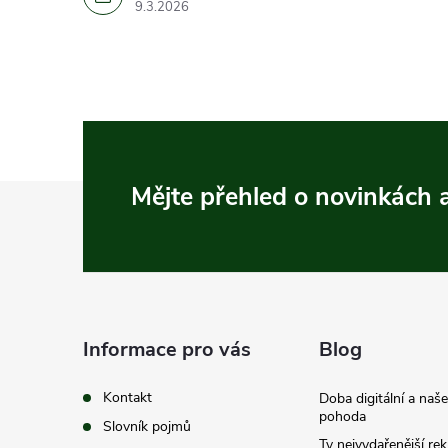
9.3.2026
Z
Mějte přehled o novinkách
á
p
a
Informace pro vás
Blog
t
Kontakt
Doba digitální a naš
pohoda
Slovník pojmů
Ty nejvydařenější re