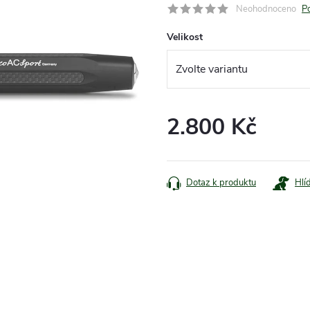
Neohodnoceno
P
Velikost
2.800 Kč
Měrná
cena:
Dotaz k produktu
Hlí