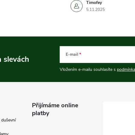
Timofey
5.11.2025
E-mail
a slevách
Vložením e-mailu souhlasíte s
podmínka
Přijímáme online
platby
e duševní
klamy