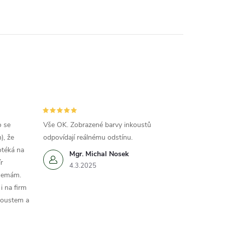
o se
Vše OK. Zobrazené barvy inkoustů
), že
odpovídají reálnému odstínu.
otéká na
Mgr. Michal Nosek
r
4.3.2025
 nemám.
i na firm
koustem a