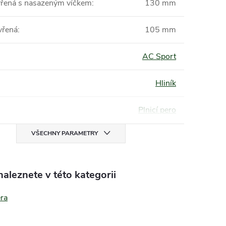
vřená s nasazeným víčkem
:
130 mm
vřená
:
105 mm
AC Sport
Hliník
Plnicí pero
VŠECHNY PARAMETRY
aleznete v této kategorii
era