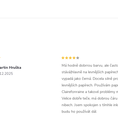
Má hodně dobrrou barvu, ale čast
artin Hruška
stává(hlavně na levnějších papírech
.12.2025
vypadá jako černá. Docela silně pr
levnějších papírech. Používám papí
Clairefonraine a takové problémy
Velice dobře teče, má dobrou čáru 
nibech. Jsem spokojen s tímhle in
budu ho používát dál.