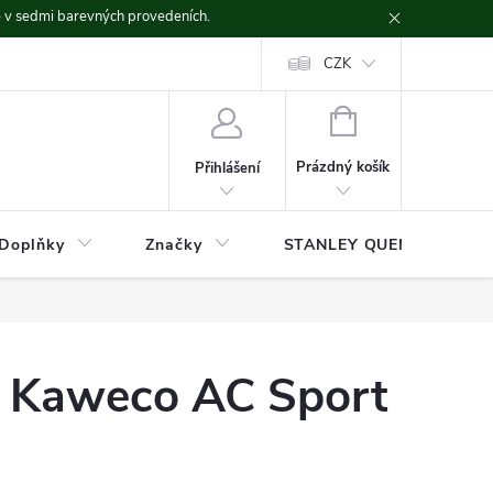
ě v sedmi barevných provedeních.
CZK
NÁKUPNÍ
KOŠÍK
Prázdný košík
Přihlášení
Doplňky
Značky
STANLEY QUENCHER
ro Kaweco AC Sport