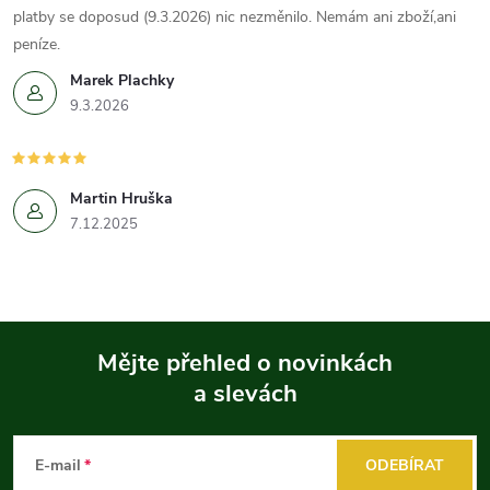
platby se doposud (9.3.2026) nic nezměnilo. Nemám ani zboží,ani
peníze.
Marek Plachky
9.3.2026
Martin Hruška
7.12.2025
Mějte přehled o novinkách
a slevách
Z
á
E-mail
ODEBÍRAT