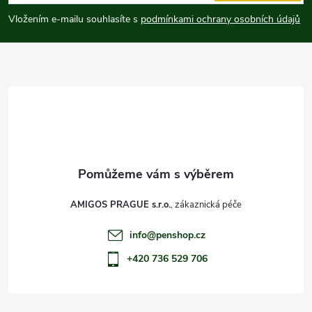
p
Vložením e-mailu souhlasíte s
podmínkami ochrany osobních údajů
a
t
í
AMIGOS PRAGUE s.r.o.
info
@
penshop.cz
+420 736 529 706