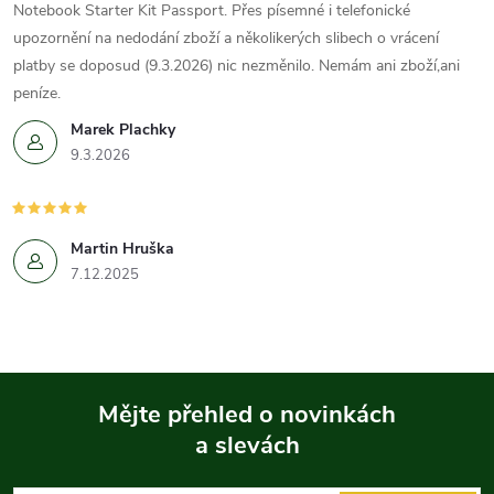
Notebook Starter Kit Passport. Přes písemné i telefonické
upozornění na nedodání zboží a několikerých slibech o vrácení
platby se doposud (9.3.2026) nic nezměnilo. Nemám ani zboží,ani
peníze.
Marek Plachky
9.3.2026
Martin Hruška
7.12.2025
Mějte přehled o novinkách
a slevách
Z