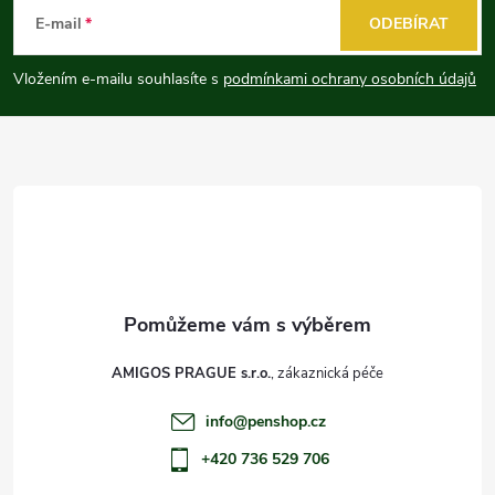
á
E-mail
ODEBÍRAT
p
Vložením e-mailu souhlasíte s
podmínkami ochrany osobních údajů
a
t
í
AMIGOS PRAGUE s.r.o.
info
@
penshop.cz
+420 736 529 706