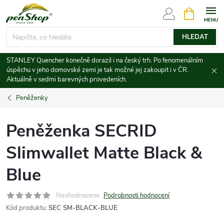
Přejít
NÁKUPNÍ
KOŠÍK
na
obsah
HLEDAT
STANLEY Quencher konečně dorazil i na český trh. Po fenomenálním
úspěchu v jeho domovské zemi je tak možné jej zakoupit i v ČR.
Aktuálně v sedmi barevných provedeních.
Peněženky
Peněženka SECRID
Slimwallet Matte Black &
Blue
Neohodnoceno
Podrobnosti hodnocení
Kód produktu:
SEC SM-BLACK-BLUE