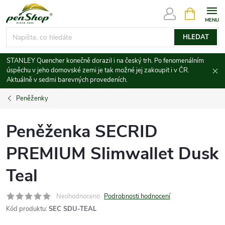
Přejít
NÁKUPNÍ
KOŠÍK
na
obsah
HLEDAT
STANLEY Quencher konečně dorazil i na český trh. Po fenomenálním
úspěchu v jeho domovské zemi je tak možné jej zakoupit i v ČR.
Aktuálně v sedmi barevných provedeních.
Peněženky
Peněženka SECRID
PREMIUM Slimwallet Dusk
Teal
Neohodnoceno
Podrobnosti hodnocení
Kód produktu:
SEC SDU-TEAL