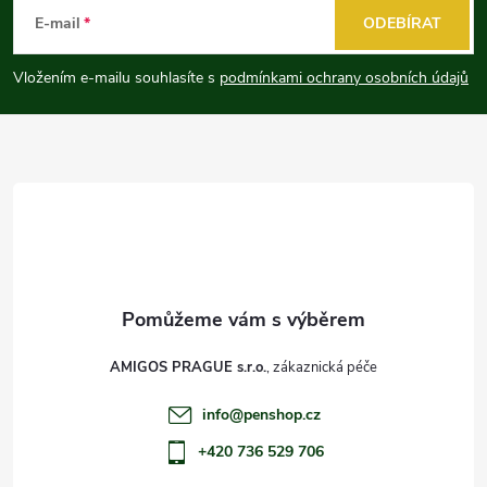
á
E-mail
ODEBÍRAT
p
Vložením e-mailu souhlasíte s
podmínkami ochrany osobních údajů
a
t
í
AMIGOS PRAGUE s.r.o.
info
@
penshop.cz
+420 736 529 706