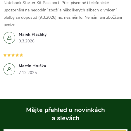
Notebook Starter Kit Passport. Přes písemné i telefonické
upozornění na nedodání zboží a několikerých slibech o vrácení
platby se doposud (9.3.2026) nic nezměnilo. Nemám ani zboží,ani
peníze.
Marek Plachky
9.3.2026
Martin Hruška
7.12.2025
Mějte přehled o novinkách
a slevách
Z