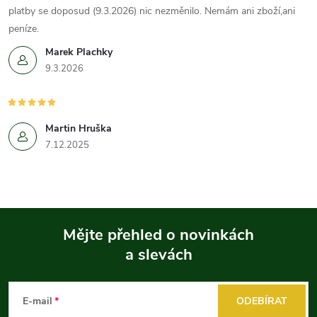
platby se doposud (9.3.2026) nic nezměnilo. Nemám ani zboží,ani
peníze.
Marek Plachky
9.3.2026
Martin Hruška
7.12.2025
Mějte přehled o novinkách
a slevách
Z
á
E-mail
ODEBÍRAT