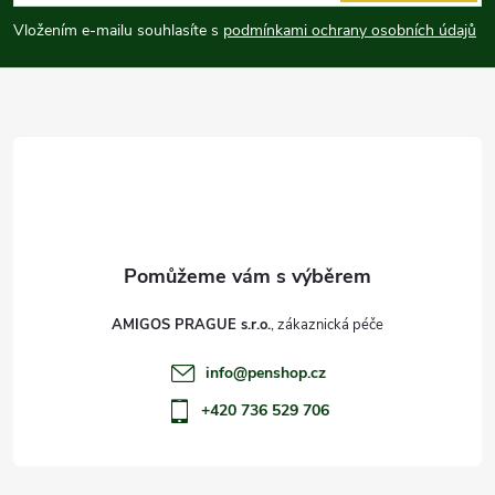
p
Vložením e-mailu souhlasíte s
podmínkami ochrany osobních údajů
a
t
í
AMIGOS PRAGUE s.r.o.
info
@
penshop.cz
+420 736 529 706