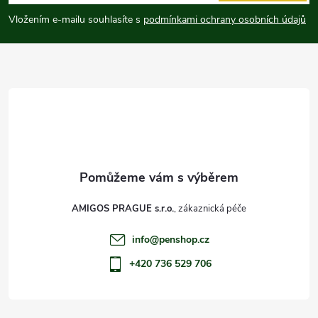
p
Vložením e-mailu souhlasíte s
podmínkami ochrany osobních údajů
a
t
í
AMIGOS PRAGUE s.r.o.
info
@
penshop.cz
+420 736 529 706