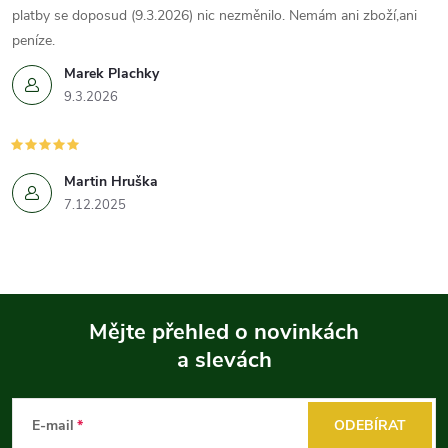
platby se doposud (9.3.2026) nic nezměnilo. Nemám ani zboží,ani
peníze.
Marek Plachky
9.3.2026
Martin Hruška
7.12.2025
Mějte přehled o novinkách
a slevách
Z
á
E-mail
ODEBÍRAT