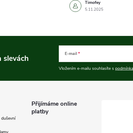
Timofey
5.11.2025
E-mail
a slevách
Vložením e-mailu souhlasíte s
podmínka
Přijímáme online
platby
e duševní
klamy