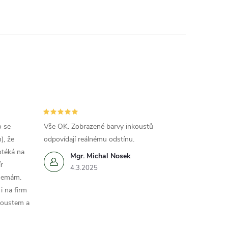
o se
Vše OK. Zobrazené barvy inkoustů
), že
odpovídají reálnému odstínu.
otéká na
Mgr. Michal Nosek
r
4.3.2025
 nemám.
i na firm
koustem a