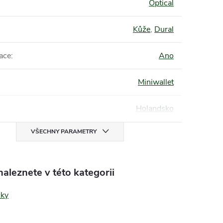
Optical
Kůže
,
Dural
kace
:
Ano
Miniwallet
Holandsko
VŠECHNY PARAMETRY
aleznete v této kategorii
nky