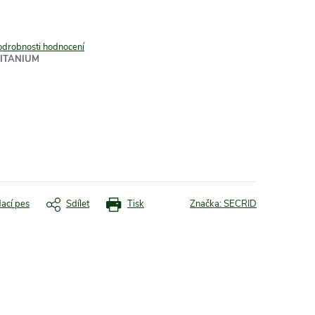
odrobnosti hodnocení
ITANIUM
dací pes
Sdílet
Tisk
Značka:
SECRID