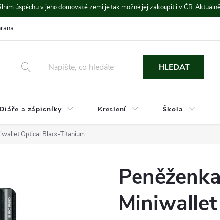
lním úspěchu v jeho domovské zemi je tak možné jej zakoupit i v ČR. Aktuáln
rana údajů
Platba a doprava
HLEDAT
Diáře a zápisníky
Kreslení
Škola
allet Optical Black-Titanium
Peněženk
Miniwallet