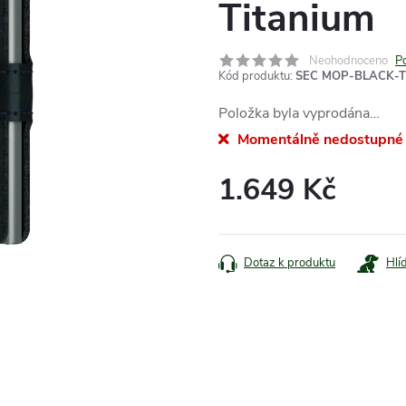
Titanium
Neohodnoceno
P
Kód produktu:
SEC MOP-BLACK-T
Položka byla vyprodána…
Momentálně nedostupné
1.649 Kč
Měrná
cena:
Dotaz k produktu
Hlí