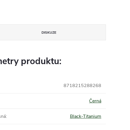
DISKUZE
etry produktu:
8718215288268
Černá
sná
:
Black-Titanium