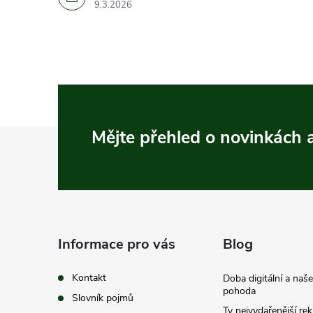
9.3.2026
Z
Mějte přehled o novinkách
á
p
a
Informace pro vás
Blog
t
Kontakt
Doba digitální a naš
pohoda
Slovník pojmů
Ty nejvydařenější re