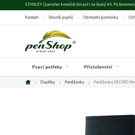
Přejít
STANLEY Quencher konečně dorazil i na český trh. Po fenomená
na
Kontakt
Slovník pojmů
Obchodní podmínky
Och
obsah
Psací potřeby
Příslušenství
Doplňky
Peněženky
Peněženka SECRID Miniw
Domů