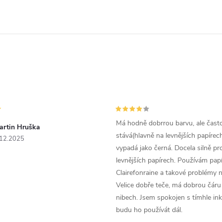
Má hodně dobrrou barvu, ale čast
artin Hruška
stává(hlavně na levnějších papírech
.12.2025
vypadá jako černá. Docela silně pr
levnějších papírech. Používám papí
Clairefonraine a takové problémy
Velice dobře teče, má dobrou čáru 
nibech. Jsem spokojen s tímhle in
budu ho používát dál.