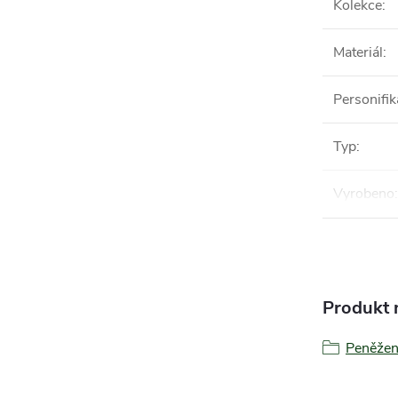
Kolekce
:
Materiál
:
Personifi
Typ
:
Vyrobeno
:
Produkt n
Peněže