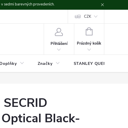
ě v sedmi barevných provedeních.
CZK
NÁKUPNÍ
KOŠÍK
Prázdný košík
Přihlášení
Doplňky
Značky
STANLEY QUENCHER
a SECRID
 Optical Black-