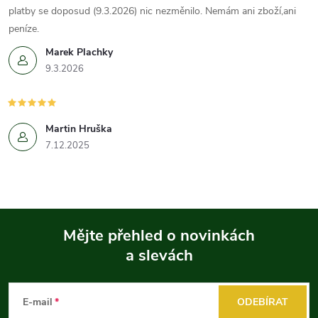
platby se doposud (9.3.2026) nic nezměnilo. Nemám ani zboží,ani
peníze.
Marek Plachky
9.3.2026
Martin Hruška
7.12.2025
Mějte přehled o novinkách
a slevách
Z
á
E-mail
ODEBÍRAT