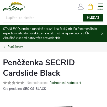
Přejít
NÁKUPNÍ
KOŠÍK
na
obsah
HLEDAT
STANLEY Quencher konečně dorazil i na český trh. Po fenomenálním
úspěchu v jeho domovské zemi je tak možné jej zakoupit i v ČR.
Aktuálně v sedmi barevných provedeních.
Peněženky
Peněženka SECRID
Cardslide Black
Neohodnoceno
Podrobnosti hodnocení
Kód produktu:
SEC CS-BLACK