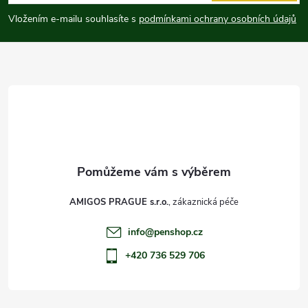
p
Vložením e-mailu souhlasíte s
podmínkami ochrany osobních údajů
a
t
í
AMIGOS PRAGUE s.r.o.
info
@
penshop.cz
+420 736 529 706