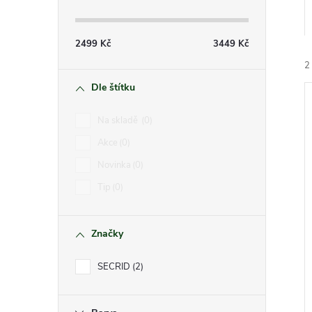
s
t
2499
Kč
3449
Kč
r
2
Dle štítku
a
Na skladě
0
n
Akce
0
Novinka
0
n
í
Tip
0
i
í
Značky
p
SECRID
2
a