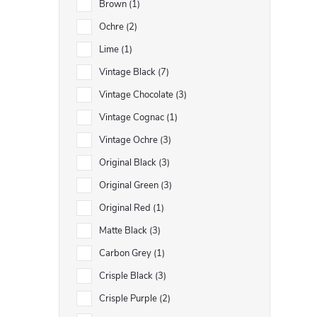
Brown
1
Ochre
2
r
Lime
1
Vintage Black
7
Vintage Chocolate
3
Vintage Cognac
1
Vintage Ochre
3
Original Black
3
Original Green
3
Original Red
1
i
Matte Black
3
Carbon Grey
1
Crisple Black
3
Crisple Purple
2