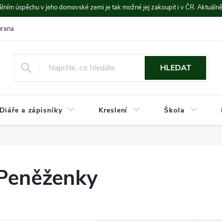
lním úspěchu v jeho domovské zemi je tak možné jej zakoupit i v ČR. Aktuáln
rana údajů
Platba a doprava
HLEDAT
Diáře a zápisníky
Kreslení
Škola
Peněženky