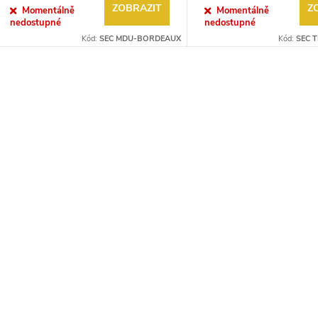
d
ZOBRAZIT
Z
Momentálně
Momentálně
o
nedostupné
nedostupné
u
Kód:
SEC MDU-BORDEAUX
Kód:
SEC 
d
k
u
O
t
v
k
ů
t
á
ů
d
a
c