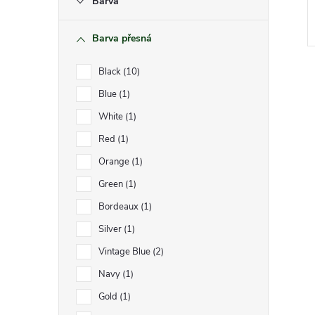
n
Barva
e
Barva přesná
l
Black
10
Blue
1
White
1
Red
1
l
Orange
1
Green
1
Bordeaux
1
Silver
1
Vintage Blue
2
Navy
1
í
Gold
1