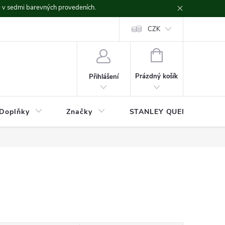
ě v sedmi barevných provedeních.
CZK
NÁKUPNÍ
KOŠÍK
Prázdný košík
Přihlášení
Doplňky
Značky
STANLEY QUENCHER