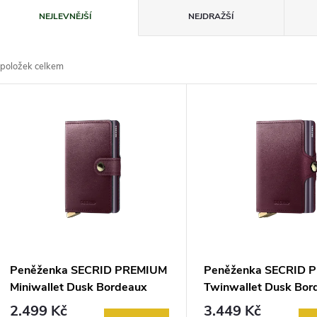
Ř
NEJLEVNĚJŠÍ
NEJDRAŽŠÍ
a
položek celkem
z
V
e
ý
n
p
p
s
r
p
Peněženka SECRID PREMIUM
Peněženka SECRID 
o
Miniwallet Dusk Bordeaux
Twinwallet Dusk Bor
r
2.499 Kč
3.449 Kč