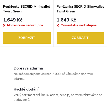
s
p
Peněženka SECRID Miniwallet
Peněženka SECRID Slimwallet
Twist Green
Twist Green
p
r
1.649 Kč
1.649 Kč
r
Momentálně nedostupné
Momentálně nedostupné
o
o
ZOBRAZIT
ZOBRAZIT
d
d
u
O
u
k
v
Doprava zdarma
k
Na každou objednávku nad 2 000 Kč Vám dáme dopravu
l
t
zdarma.
t
á
Rychlé dodání
ů
Velký sortiment držíme skladem, nebo jej obratem získáváme od
ů
d
dodavatelů.