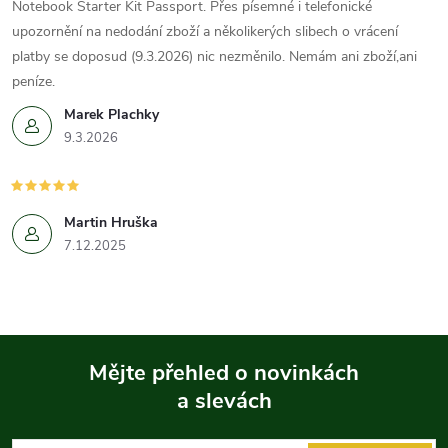
Notebook Starter Kit Passport. Přes písemné i telefonické
s
upozornění na nedodání zboží a několikerých slibech o vrácení
platby se doposud (9.3.2026) nic nezměnilo. Nemám ani zboží,ani
u
peníze.
Marek Plachky
9.3.2026
Martin Hruška
7.12.2025
Mějte přehled o novinkách
a slevách
Z