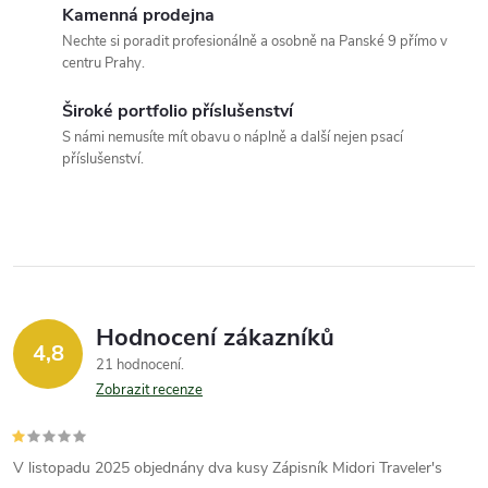
a
Kamenná prodejna
c
Nechte si poradit profesionálně a osobně na Panské 9 přímo v
centru Prahy.
í
Široké portfolio příslušenství
p
S námi nemusíte mít obavu o náplně a další nejen psací
příslušenství.
r
v
k
y
Hodnocení zákazníků
v
4,8
21 hodnocení
ý
Zobrazit recenze
p
V listopadu 2025 objednány dva kusy Zápisník Midori Traveler's
i