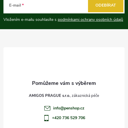
á
E-mail
ODEBÍRAT
p
Vložením e-mailu souhlasíte s
podmínkami ochrany osobních údajů
a
t
í
AMIGOS PRAGUE s.r.o.
info
@
penshop.cz
+420 736 529 706