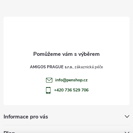
a
t
í
AMIGOS PRAGUE s.r.o.
info
@
penshop.cz
+420 736 529 706
Informace pro vás