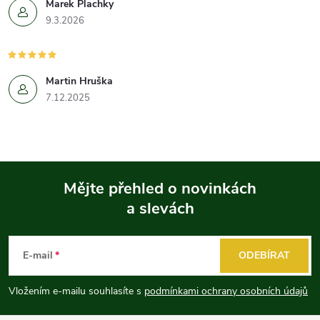
Marek Plachky
9.3.2026
Martin Hruška
7.12.2025
Mějte přehled o novinkách
a slevách
Z
á
E-mail
ODEBÍRAT
p
Vložením e-mailu souhlasíte s
podmínkami ochrany osobních údajů