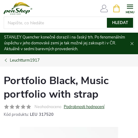
Přejít
NÁKUPNÍ
KOŠÍK
na
obsah
HLEDAT
STANLEY Quencher konečně dorazil i na český trh. Po fenomenálním
úspěchu v jeho domovské zemi je tak možné jej zakoupit i v ČR.
Aktuálně v sedmi barevných provedeních.
Leuchtturm1917
Portfolio Black, Music
portfolio with strap
Neohodnoceno
Podrobnosti hodnocení
Kód produktu:
LEU 317520