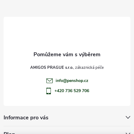
a
t
í
AMIGOS PRAGUE s.r.o.
info
@
penshop.cz
+420 736 529 706
Informace pro vás