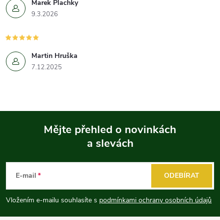
Marek Plachky
9.3.2026
Martin Hruška
7.12.2025
Mějte přehled o novinkách
a slevách
Z
á
E-mail
ODEBÍRAT
p
Vložením e-mailu souhlasíte s
podmínkami ochrany osobních údajů