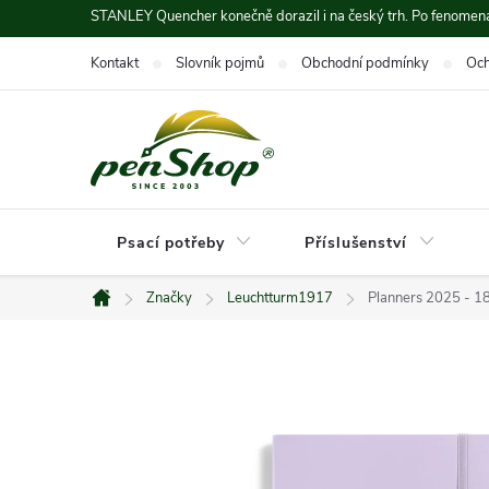
Přejít
STANLEY Quencher konečně dorazil i na český trh. Po fenomená
na
Kontakt
Slovník pojmů
Obchodní podmínky
Och
obsah
Psací potřeby
Příslušenství
Značky
Leuchtturm1917
Planners 2025 - 18
Domů