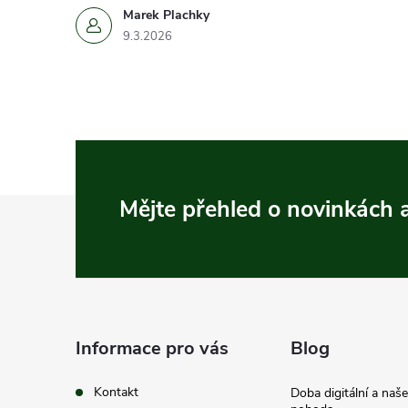
Marek Plachky
9.3.2026
Z
Mějte přehled o novinkách
á
p
a
Informace pro vás
Blog
t
Kontakt
Doba digitální a naš