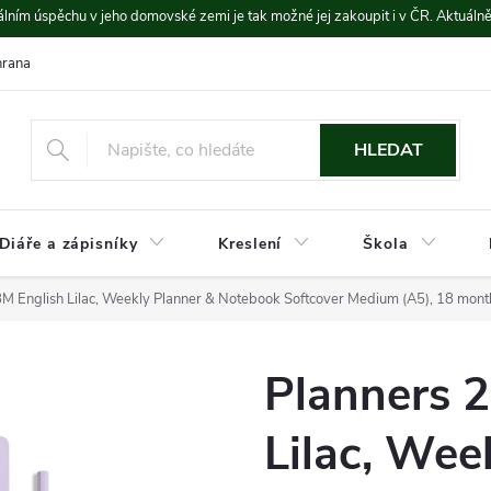
lním úspěchu v jeho domovské zemi je tak možné jej zakoupit i v ČR. Aktuáln
rana údajů
Platba a doprava
HLEDAT
Diáře a zápisníky
Kreslení
Škola
M English Lilac, Weekly Planner & Notebook Softcover Medium (A5), 18 month
Planners 
Lilac, Wee