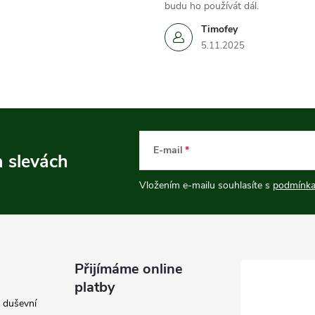
budu ho používát dál.
Timofey
5.11.2025
E-mail
a slevách
Vložením e-mailu souhlasíte s
podmínka
Přijímáme online
platby
e duševní