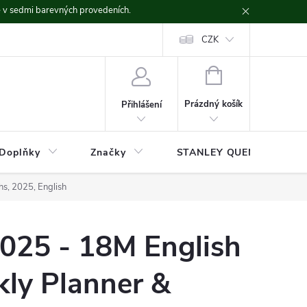
ě v sedmi barevných provedeních.
CZK
NÁKUPNÍ
KOŠÍK
Prázdný košík
Přihlášení
Doplňky
Značky
STANLEY QUENCHER
s, 2025, English
2025 - 18M English
kly Planner &