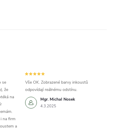
o se
Vše OK. Zobrazené barvy inkoustů
), že
odpovídají reálnému odstínu.
otéká na
Mgr. Michal Nosek
r
4.3.2025
 nemám.
i na firm
koustem a