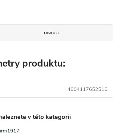
DISKUZE
etry produktu:
4004117652516
aleznete v této kategorii
turm1917