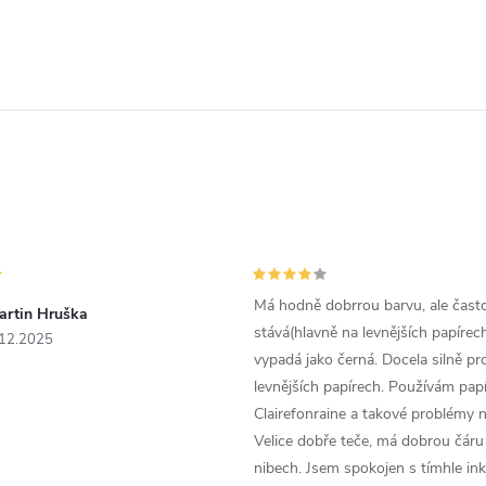
Má hodně dobrrou barvu, ale čast
artin Hruška
stává(hlavně na levnějších papírech
.12.2025
vypadá jako černá. Docela silně pr
levnějších papírech. Používám papí
Clairefonraine a takové problémy
Velice dobře teče, má dobrou čáru 
nibech. Jsem spokojen s tímhle in