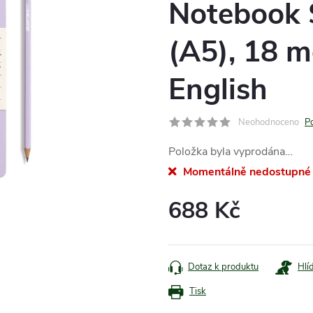
Notebook 
(A5), 18 m
English
Neohodnoceno
P
Položka byla vyprodána…
Momentálně nedostupné
688 Kč
Měrná
cena:
Dotaz k produktu
Hlí
Tisk