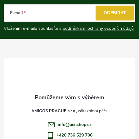
á
E-mail
ODEBÍRAT
p
Vložením e-mailu souhlasíte s
podmínkami ochrany osobních údajů
a
t
í
AMIGOS PRAGUE s.r.o.
info
@
penshop.cz
+420 736 529 706