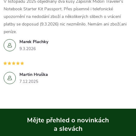
V listopadu 2025 objednány dva kusy Zápisník Midori Traveler's
Notebook Starter Kit Passport. Přes písemné i telefonické
upozornění na nedodání zboží a několikerých slibech o vrácení
platby se doposud (9.3.2026) nic nezměnilo. Nemám ani zboží,ani
peníze.
Marek Plachky
9.3.2026
Martin Hruška
7.12.2025
Mějte přehled o novinkách
a slevách
Z