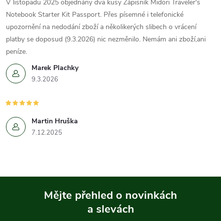
V listopadu 2025 objednány dva kusy Zápisník Midori Traveler's
Notebook Starter Kit Passport. Přes písemné i telefonické
upozornění na nedodání zboží a několikerých slibech o vrácení
platby se doposud (9.3.2026) nic nezměnilo. Nemám ani zboží,ani
peníze.
Marek Plachky
9.3.2026
Martin Hruška
7.12.2025
Mějte přehled o novinkách
a slevách
Z