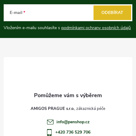
á
E-mail
ODEBÍRAT
p
Vložením e-mailu souhlasíte s
podmínkami ochrany osobních údajů
a
t
í
AMIGOS PRAGUE s.r.o.
info
@
penshop.cz
+420 736 529 706