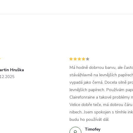
Má hodně dobrrou barvu, ale čast
artin Hruška
stává(hlavně na levnějších papírech
.12.2025
vypadá jako černá. Docela silně pr
levnějších papírech. Používám papí
Clairefonraine a takové problémy
Velice dobře teče, má dobrou čáru 
nibech. Jsem spokojen s tímhle in
budu ho používát dál.
Timofey