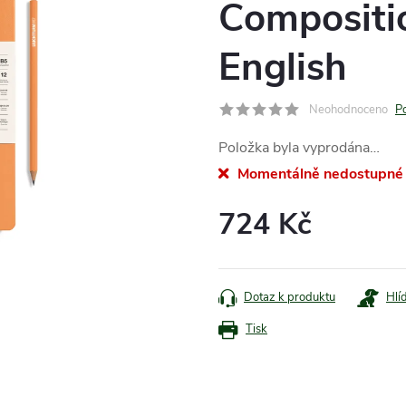
Compositi
English
Neohodnoceno
P
Položka byla vyprodána…
Momentálně nedostupné
724 Kč
Měrná
cena:
Dotaz k produktu
Hlí
Tisk