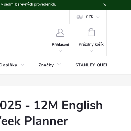
ě v sedmi barevných provedeních.
CZK
NÁKUPNÍ
KOŠÍK
Prázdný košík
Přihlášení
Doplňky
Značky
STANLEY QUENCHER
2025 - 12M English
Week Planner