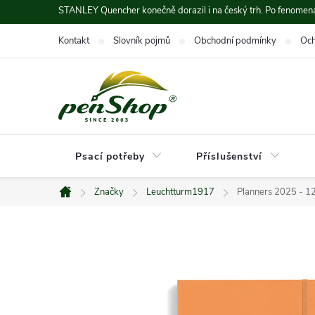
Přejít
STANLEY Quencher konečně dorazil i na český trh. Po fenomená
na
Kontakt
Slovník pojmů
Obchodní podmínky
Och
obsah
Psací potřeby
Příslušenství
Značky
Leuchtturm1917
Planners 2025 - 12
Domů