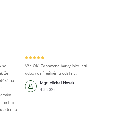
o se
Vše OK. Zobrazené barvy inkoustů
), že
odpovídají reálnému odstínu.
otéká na
Mgr. Michal Nosek
r
4.3.2025
 nemám.
i na firm
koustem a