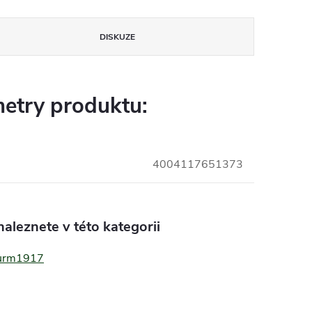
DISKUZE
etry produktu:
4004117651373
aleznete v této kategorii
turm1917