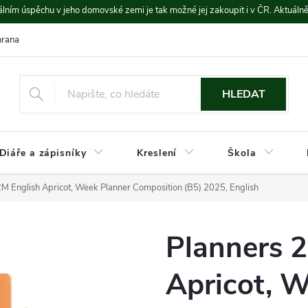
lním úspěchu v jeho domovské zemi je tak možné jej zakoupit i v ČR. Aktuáln
rana údajů
Platba a doprava
HLEDAT
Diáře a zápisníky
Kreslení
Škola
M English Apricot, Week Planner Composition (B5) 2025, English
Planners 
Apricot, 