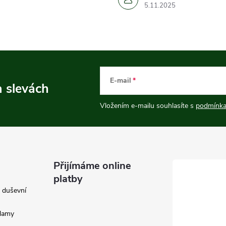
5.11.2025
E-mail
a slevách
Vložením e-mailu souhlasíte s
podmínka
Přijímáme online
platby
e duševní
klamy