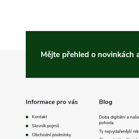
Z
Mějte přehled o novinkách
á
p
a
Informace pro vás
Blog
t
Kontakt
Doba digitální a naš
pohoda
Slovník pojmů
í
Ty nejvydařenější re
Obchodní podmínky