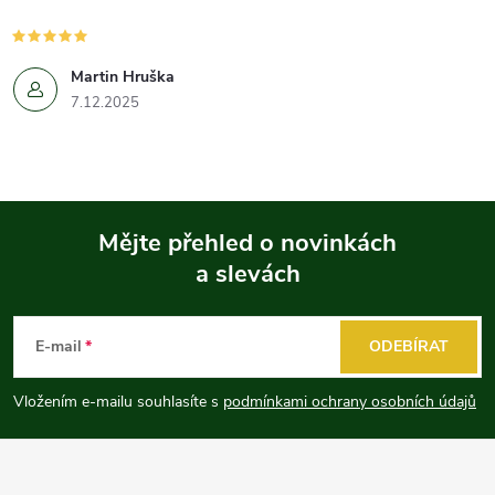
Martin Hruška
7.12.2025
Mějte přehled o novinkách
a slevách
Z
á
E-mail
ODEBÍRAT
p
Vložením e-mailu souhlasíte s
podmínkami ochrany osobních údajů
a