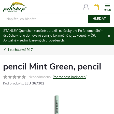
Přejít
NÁKUPNÍ
KOŠÍK
na
obsah
HLEDAT
STANLEY Quencher konečně dorazil i na český trh. Po fenomenálním
úspěchu v jeho domovské zemi je tak možné jej zakoupit i v ČR.
Aktuálně v sedmi barevných provedeních.
Leuchtturm1917
pencil Mint Green, pencil
Neohodnoceno
Podrobnosti hodnocení
Kód produktu:
LEU 367302