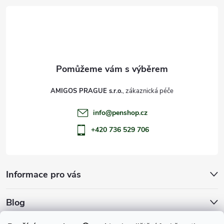
t
í
AMIGOS PRAGUE s.r.o.
info
@
penshop.cz
+420 736 529 706
Informace pro vás
Blog
Archiv