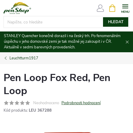
Přejít
NÁKUPNÍ
KOŠÍK
na
obsah
HLEDAT
STANLEY Quencher konečně dorazil i na český trh. Po fenomenálním
úspěchu v jeho domovské zemi je tak možné jej zakoupit i v ČR.
Aktuálně v sedmi barevných provedeních.
Leuchtturm1917
Pen Loop Fox Red, Pen
Loop
Neohodnoceno
Podrobnosti hodnocení
Kód produktu:
LEU 367288