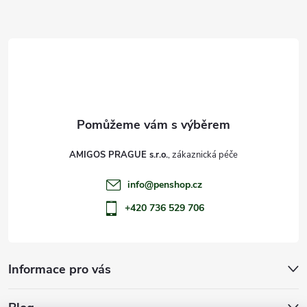
a
t
í
AMIGOS PRAGUE s.r.o.
info
@
penshop.cz
+420 736 529 706
Informace pro vás