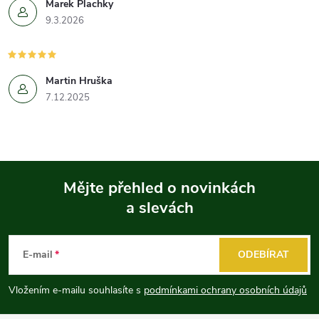
Marek Plachky
9.3.2026
Martin Hruška
7.12.2025
Mějte přehled o novinkách
a slevách
Z
á
E-mail
ODEBÍRAT
p
Vložením e-mailu souhlasíte s
podmínkami ochrany osobních údajů