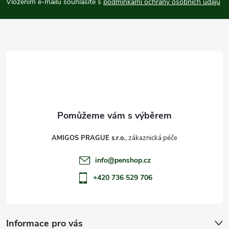
p
Vložením e-mailu souhlasíte s
podmínkami ochrany osobních údajů
a
t
í
AMIGOS PRAGUE s.r.o.
info
@
penshop.cz
+420 736 529 706
Informace pro vás