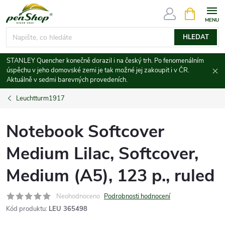
Přejít
NÁKUPNÍ
KOŠÍK
na
obsah
HLEDAT
STANLEY Quencher konečně dorazil i na český trh. Po fenomenálním
úspěchu v jeho domovské zemi je tak možné jej zakoupit i v ČR.
Aktuálně v sedmi barevných provedeních.
Leuchtturm1917
Notebook Softcover
Medium Lilac, Softcover,
Medium (A5), 123 p., ruled
Neohodnoceno
Podrobnosti hodnocení
Kód produktu:
LEU 365498