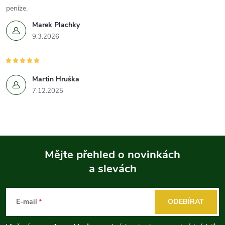
peníze.
Marek Plachky
9.3.2026
Martin Hruška
7.12.2025
Mějte přehled o novinkách
a slevách
Z
á
E-mail
ODEBÍRAT