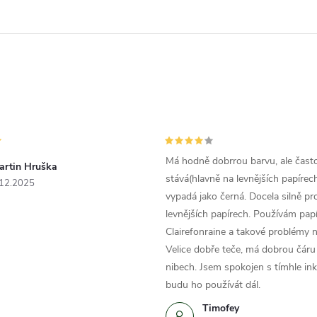
Má hodně dobrrou barvu, ale čast
artin Hruška
stává(hlavně na levnějších papírech
.12.2025
vypadá jako černá. Docela silně pr
levnějších papírech. Používám papí
Clairefonraine a takové problémy
Velice dobře teče, má dobrou čáru 
nibech. Jsem spokojen s tímhle in
budu ho používát dál.
Timofey