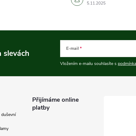
5.11.2025
E-mail
a slevách
Vložením e-mailu souhlasíte s
podmínka
Přijímáme online
platby
e duševní
klamy