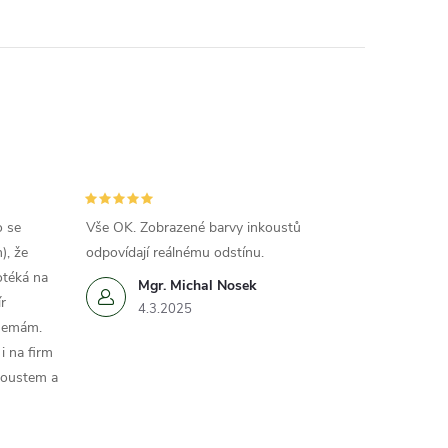
o se
Vše OK. Zobrazené barvy inkoustů
), že
odpovídají reálnému odstínu.
otéká na
Mgr. Michal Nosek
r
4.3.2025
 nemám.
i na firm
koustem a