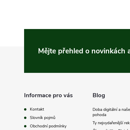
Z
Mějte přehled o novinkách
á
p
a
Informace pro vás
Blog
t
Kontakt
Doba digitální a naš
pohoda
Slovník pojmů
í
Ty nejvydařenější re
Obchodní podmínky