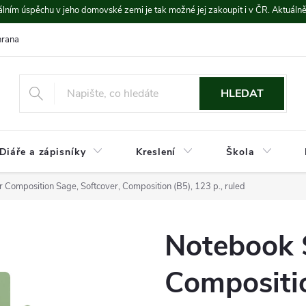
lním úspěchu v jeho domovské zemi je tak možné jej zakoupit i v ČR. Aktuáln
rana údajů
Platba a doprava
HLEDAT
Diáře a zápisníky
Kreslení
Škola
 Composition Sage, Softcover, Composition (B5), 123 p., ruled
Notebook 
Compositio