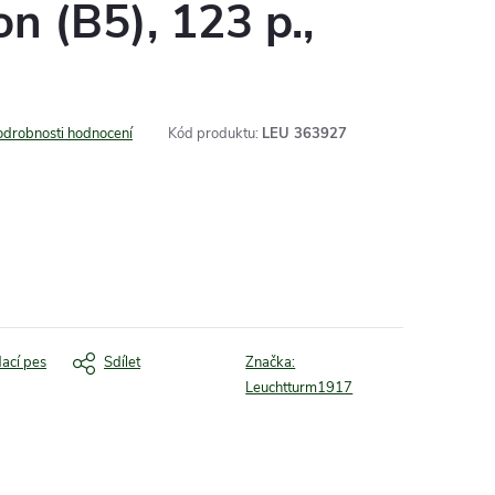
n (B5), 123 p.,
odrobnosti hodnocení
Kód produktu:
LEU 363927
dací pes
Sdílet
Značka:
Leuchtturm1917