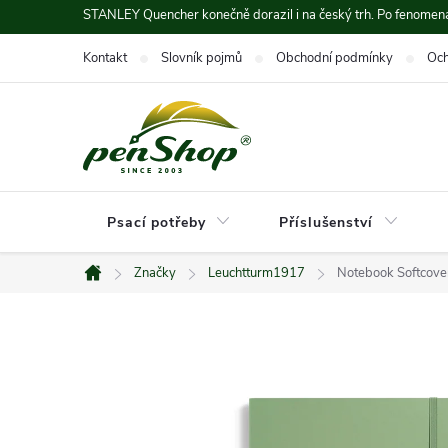
Přejít
STANLEY Quencher konečně dorazil i na český trh. Po fenomená
na
Kontakt
Slovník pojmů
Obchodní podmínky
Och
obsah
Psací potřeby
Příslušenství
Značky
Leuchtturm1917
Notebook Softcover
Domů