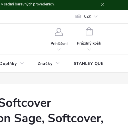
ě v sedmi barevných provedeních.
CZK
NÁKUPNÍ
KOŠÍK
Prázdný košík
Přihlášení
Doplňky
Značky
STANLEY QUENCHER
Softcover
n Sage, Softcover,