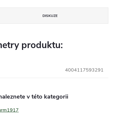
DISKUZE
etry produktu:
4004117593291
aleznete v této kategorii
turm1917