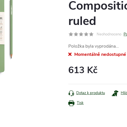
Compositio
ruled
Neohodnoceno
P
Položka byla vyprodána…
Momentálně nedostupné
613 Kč
Měrná
cena:
Dotaz k produktu
Hlí
Tisk