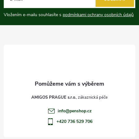
p
Vložením e-mailu souhlasíte s
podmínkami ochrany osobních údajů
a
t
í
AMIGOS PRAGUE s.r.o.
info
@
penshop.cz
+420 736 529 706