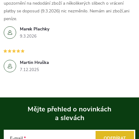
upozornění na nedodání zboží a několikerých slibech o vrácení
platby se doposud (9.3.2026) nic nezměnilo. Nemám ani zboží,ani
peníze.
Marek Plachky
9.3.2026
Martin Hruška
7.12.2025
Mějte přehled o novinkách
a slevách
Z
á
E-mail
ODEBÍRAT