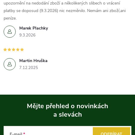
upozornění na nedodání zboží a několikerých slibech o vrácení
platby se doposud (9.3.2026) nic nezměnilo. Nemám ani zboží,ani
peníze.
Marek Plachky
9.3.2026
Martin Hruška
7.12.2025
Mějte přehled o novinkách
a slevách
Z
á
E-mail
ODEBÍRAT