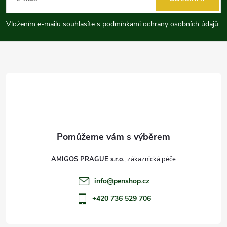
p
Vložením e-mailu souhlasíte s
podmínkami ochrany osobních údajů
a
t
í
AMIGOS PRAGUE s.r.o.
info
@
penshop.cz
+420 736 529 706