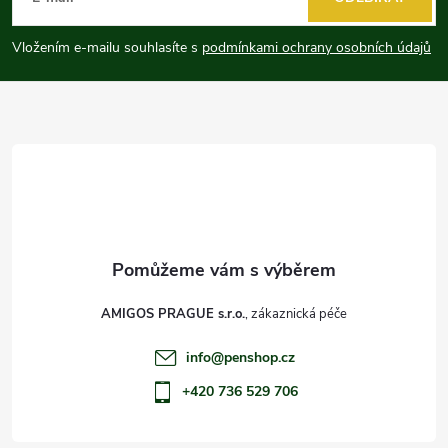
p
Vložením e-mailu souhlasíte s
podmínkami ochrany osobních údajů
a
t
í
AMIGOS PRAGUE s.r.o.
info
@
penshop.cz
+420 736 529 706