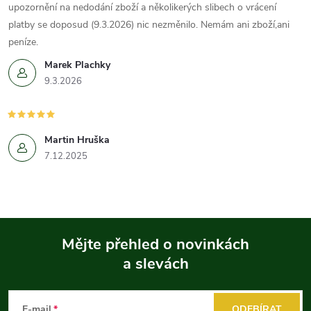
upozornění na nedodání zboží a několikerých slibech o vrácení
platby se doposud (9.3.2026) nic nezměnilo. Nemám ani zboží,ani
peníze.
Marek Plachky
9.3.2026
Martin Hruška
7.12.2025
Mějte přehled o novinkách
a slevách
Z
á
E-mail
ODEBÍRAT