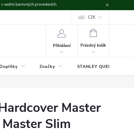
ě v sedmi barevných provedeních.
CZK
NÁKUPNÍ
KOŠÍK
Prázdný košík
Přihlášení
Doplňky
Značky
STANLEY QUENCHER
Hardcover Master
 Master Slim