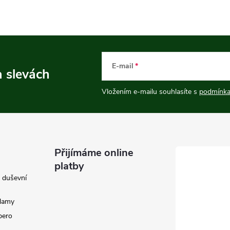
E-mail
a slevách
Vložením e-mailu souhlasíte s
podmínka
Přijímáme online
platby
e duševní
klamy
 pero