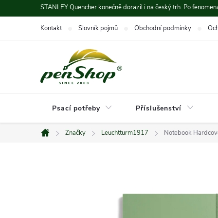
Přejít
STANLEY Quencher konečně dorazil i na český trh. Po fenomená
na
Kontakt
Slovník pojmů
Obchodní podmínky
Och
obsah
Psací potřeby
Příslušenství
Značky
Leuchtturm1917
Notebook Hardcover
Domů