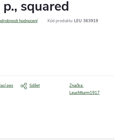
 p., squared
odrobnosti hodnocení
Kód produktu:
LEU 363919
dací pes
Sdílet
Značka:
Leuchtturm1917