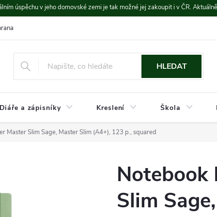
lním úspěchu v jeho domovské zemi je tak možné jej zakoupit i v ČR. Aktuáln
rana údajů
Platba a doprava
HLEDAT
Diáře a zápisníky
Kreslení
Škola
 Master Slim Sage, Master Slim (A4+), 123 p., squared
Notebook 
Slim Sage,