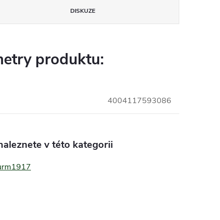
DISKUZE
etry produktu:
4004117593086
aleznete v této kategorii
turm1917