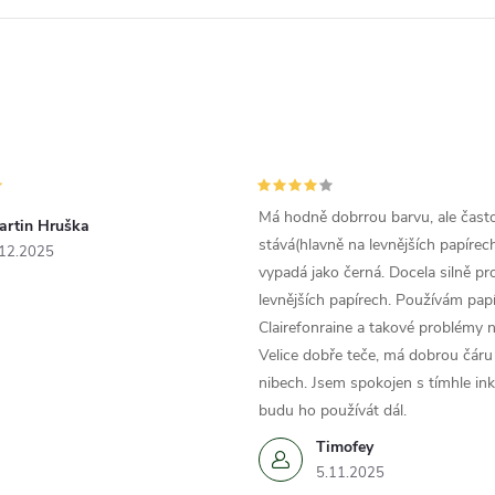
Má hodně dobrrou barvu, ale čast
artin Hruška
stává(hlavně na levnějších papírech
.12.2025
vypadá jako černá. Docela silně pr
levnějších papírech. Používám papí
Clairefonraine a takové problémy
Velice dobře teče, má dobrou čáru 
nibech. Jsem spokojen s tímhle in
budu ho používát dál.
Timofey
5.11.2025