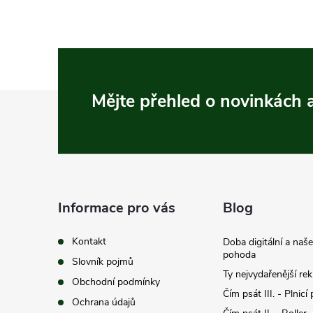
Z
Mějte přehled o novinkách
á
p
a
Informace pro vás
Blog
t
Kontakt
Doba digitální a naš
pohoda
Slovník pojmů
í
Ty nejvydařenější re
Obchodní podmínky
Čím psát III. - Plnicí
Ochrana údajů