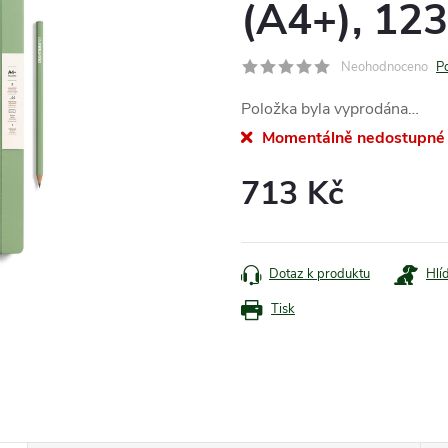
(A4+), 123
Neohodnoceno
P
Položka byla vyprodána…
Momentálně nedostupné
713 Kč
Měrná
cena:
Dotaz k produktu
Hlí
Tisk