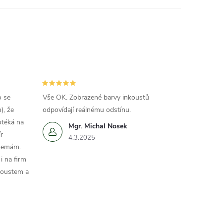
o se
Vše OK. Zobrazené barvy inkoustů
), že
odpovídají reálnému odstínu.
otéká na
Mgr. Michal Nosek
r
4.3.2025
 nemám.
i na firm
koustem a