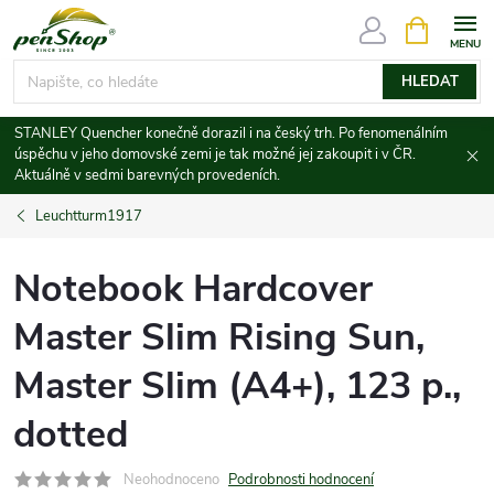
Přejít
NÁKUPNÍ
KOŠÍK
na
obsah
HLEDAT
STANLEY Quencher konečně dorazil i na český trh. Po fenomenálním
úspěchu v jeho domovské zemi je tak možné jej zakoupit i v ČR.
Aktuálně v sedmi barevných provedeních.
Leuchtturm1917
Notebook Hardcover
Master Slim Rising Sun,
Master Slim (A4+), 123 p.,
dotted
Neohodnoceno
Podrobnosti hodnocení