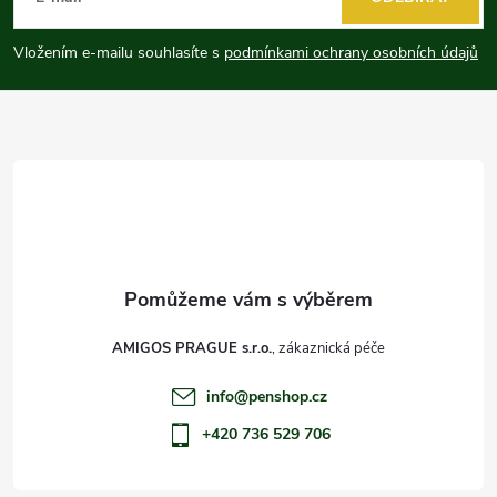
p
Vložením e-mailu souhlasíte s
podmínkami ochrany osobních údajů
a
t
í
AMIGOS PRAGUE s.r.o.
info
@
penshop.cz
+420 736 529 706