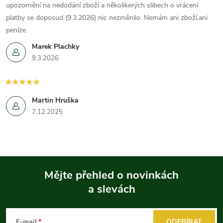
upozornění na nedodání zboží a několikerých slibech o vrácení
platby se doposud (9.3.2026) nic nezměnilo. Nemám ani zboží,ani
peníze.
Marek Plachky
9.3.2026
Martin Hruška
7.12.2025
Mějte přehled o novinkách
a slevách
Z
á
E-mail
ODEBÍRAT