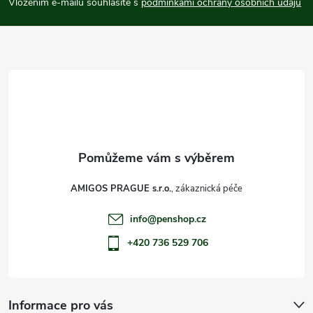
p
Vložením e-mailu souhlasíte s
podmínkami ochrany osobních údajů
a
t
í
AMIGOS PRAGUE s.r.o.
info
@
penshop.cz
+420 736 529 706
Informace pro vás