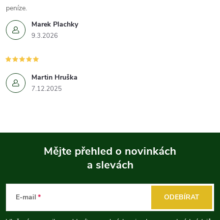
peníze.
Marek Plachky
9.3.2026
Martin Hruška
7.12.2025
Mějte přehled o novinkách
a slevách
Z
á
E-mail
ODEBÍRAT