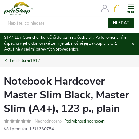
Přejít
NÁKUPNÍ
KOŠÍK
na
obsah
HLEDAT
STANLEY Quencher konečně dorazil i na český trh. Po fenomenálním
úspěchu v jeho domovské zemi je tak možné jej zakoupit i v ČR.
Aktuálně v sedmi barevných provedeních.
Leuchtturm1917
Notebook Hardcover
Master Slim Black, Master
Slim (A4+), 123 p., plain
Neohodnoceno
Podrobnosti hodnocení
Kód produktu:
LEU 330754