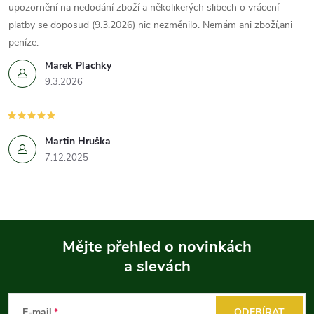
upozornění na nedodání zboží a několikerých slibech o vrácení
platby se doposud (9.3.2026) nic nezměnilo. Nemám ani zboží,ani
peníze.
Marek Plachky
9.3.2026
Martin Hruška
7.12.2025
Mějte přehled o novinkách
a slevách
Z
á
E-mail
ODEBÍRAT