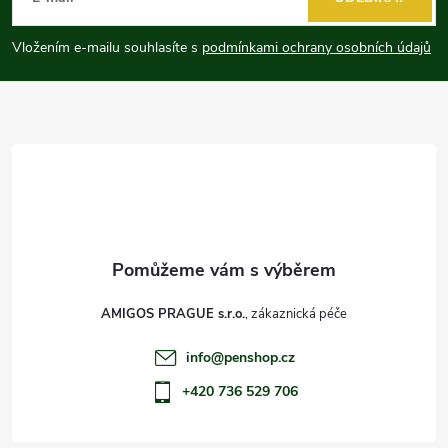
p
Vložením e-mailu souhlasíte s
podmínkami ochrany osobních údajů
a
t
í
AMIGOS PRAGUE s.r.o.
info
@
penshop.cz
+420 736 529 706